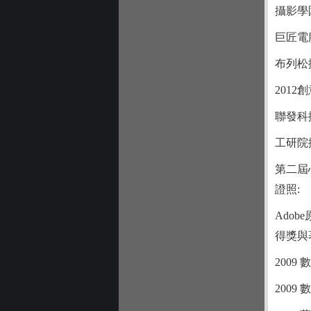
攝影學
巨匠電
布列松
201
聯發科
工研院
第二屆
證照:
Adobe原
得獎與
200
2009 