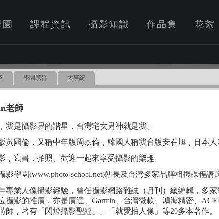
學園
課程資訊
攝影知識
作品集
花絮
紹
學園宗旨
大事紀
an老師
，我是攝影界的諧星，台灣宅女男神就是我。
版黃國倫，又稱中年版周杰倫，韓國人稱我台版安在旭，日本人
影，寫書，拍照。歡迎一起來享受攝影的樂趣
影學園(www.photo-school.net)站長及台灣多家品牌相機課程講
0年專業人像攝影經驗，曾任攝影網路雜誌（月刊）總編輯，多
位攝影的推廣，亦是廣達、Garmin、台灣微軟、鴻海精密、ACE
講師，著有「閃燈攝影聖經」、「就愛拍人像」等20多本著作。