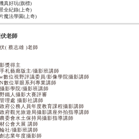
機真好玩(旗標)
景全紀錄(上奇)
片魔法學園(上奇)
埋伏老師
伏( 蔡志雄 )老師
影獎得主
手札藝廊版主/攝影班講師
iew數位視野評議委員/影像學院攝影講師
ON數位單眼系列專業講師
攝影學院/攝影班講師
野鐵人攝影大賽評審
管理處 攝影社講師
政府公務人員年度教育課程攝影講師
政府觀光旅遊局攝影講座外拍指導講師
農委會水土保持局攝影指導講師
材公會大展 講師
輪社/攝影班講師
創志業年度攝影師