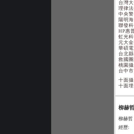
台灣大
理律法
中央警
陽明海
聯發科
HP惠
虹光科
元大金
華碩電
台北縣
救國團
桃園攝
台中市
十面攝區粉
十面埋伏攝
柳赫
柳赫哲
經歷: