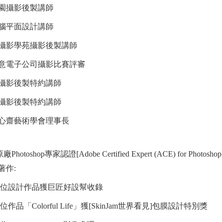
園攝影後製講師
腦平面設計講師
攝影學苑攝影後製講師
2創意電子公司攝影比賽評審
攝影後製特約講師
攝影後製特約講師
心齋藝術學會理事長
廠Photoshop專家認證[Adobe Certified Expert (ACE) for Photoshop
著作:
9 數位設計作品獲巨匠好設幫收錄
數位作品「Colorful Life」獲[SkinJam世界看見]包膜設計特別獎