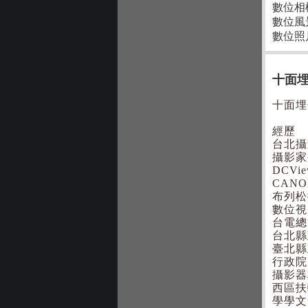
數位相
數位風
數位照
十面
十面埋
經歷
台北攝
攝影家
DCV
CAN
布列松
數位視
台電總
台北縣
臺北縣
行政院
攝影器
西區扶
學學文