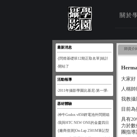
關於
最新消息
師資介
‧[閃燈基礎班12期正取名單]統計
至1月28日
‧開站了
Herm
大家好
活動報導
人稱帥
‧2011年攝影學園比基尼-第一彈-
南寮風情
我教攝
器材體驗
目前為攝
‧神牛Godox v850鋰電池外閃開箱
具有2
‧我與HTC NEW ONE的金廈四日
力於數
遊
‧[廠商借測]On-Lap 2501M筆記型
團指導
螢幕開箱試用