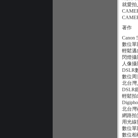
就愛拍
CAME
CAM
著作
Canon
數位單
輕鬆邁
閃燈攝
人像攝
DSLR
數位周
北台灣
DSLR
輕鬆拍出
Digip
北台灣夜
網路拍
用光線拍
數位單
數位相機