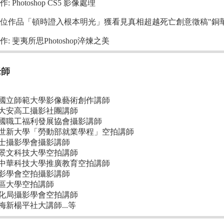
著作: Photoshop CS5 影像處理
0 數位作品「頓時證入根本明光」獲看見真相超越死亡創意徵稿"銅
著作: 斐夷所思Photoshop淬煉之美
老師
國立師範大學影像藝術創作講師
大安高工攝影社團講師
國職工福利發展協會攝影講師
世新大學「勞動部就業學程」空拍講師
士攝影學會攝影講師
景文科技大學空拍講師
中華科技大學推廣教育空拍講師
影學會空拍攝影講師
區大學空拍講師
化局攝影學會空拍講師
梅新楊平社大講師...等