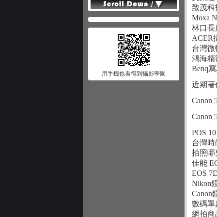
致茂科
Moxa 
林口長
ACE
台灣微
鴻海精
Benq
用手機也看得到攝影學園
近期著
Canon
Canon
POS 
台灣時
拍照哪
佳能 
EOS 
Nik
Can
數碼單
網拍商