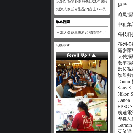
‧SONY 類單眼隨身機HX30V濾鏡
經歷
功能體驗-人像篇
‧潮流人像必備聖品(2)富士 Pivi列
滬尾攝
印機
業界新聞
中租集
‧日本人像寫真專科台灣聯展台北
羅技科
展
布列松
活動花絮
攝影家
大俠攝
老羊攝
數位視
旗景數
Cano
Sony 
Nikon 
Canon
EPS
廣達電
理律法
Garm
英業達