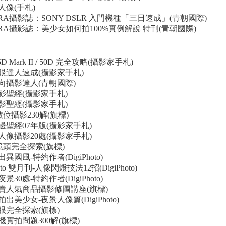
人像(手札)
RA攝影誌：SONY DSLR 入門機種「三日速成」(青朝國際)
ERA攝影誌：美少女如何拍100%實例解說 特刊(青朝國際)
 5D Mark II / 50D 完全攻略(攝影家手札)
眼達人速成(攝影家手札)
向攝影達人(青朝國際)
影聖經(攝影家手札)
影聖經(攝影家手札)
數位攝影230解(旗標)
邊聖經07年版(攝影家手札)
人像攝影20處(攝影家手札)
鏡頭完全探索(旗標)
異國風-特約作者(DigiPhoto)
hoto 雙月刊-人像閃燈技法12招(DigiPhoto)
景30處-特約作者(DigiPhoto)
賣人氣商品攝影修圖講座(旗標)
出美少女-夜景人像篇(DigiPhoto)
眼完全探索(旗標)
實拍問題300解(旗標)