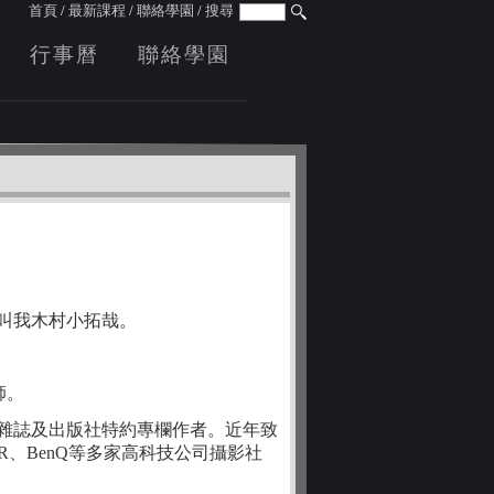
首頁
/
最新課程
/
聯絡學園
/
搜尋
行事曆
聯絡學園
叫我木村小拓哉。
師。
家雜誌及出版社特約專欄作者。近年致
R、BenQ等多家高科技公司攝影社