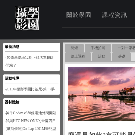
關於學園
課程資訊
最新消息
閃燈
手機拍照
一對一家
線上課程
活動
基礎
‧[閃燈基礎班12期正取名單]統計
至1月28日
‧開站了
活動報導
‧2011年攝影學園比基尼-第一彈-
南寮風情
器材體驗
‧神牛Godox v850鋰電池外閃開箱
‧我與HTC NEW ONE的金廈四日
遊
‧[廠商借測]On-Lap 2501M筆記型
螢幕開箱試用