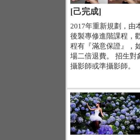
[己完成]
2017年重新規劃，由
後製專修進階課程，
程有『滿意保證』，
場二倍退費。 招生
攝影師或準攝影師。