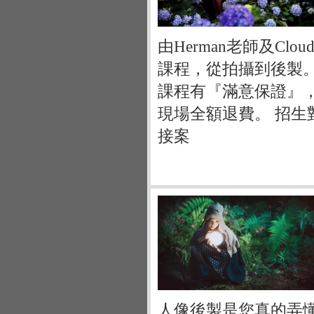
由Herman老師及Cloud
課程，從拍攝到後製
課程有『滿意保證』
現場全額退費。 招
接案
人像後製是您真的弄