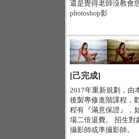
還是覺得老師沒教會
photoshop影
[己完成]
2017年重新規劃，由
後製專修進階課程，
程有『滿意保證』，
場二倍退費。 招生
攝影師或準攝影師。