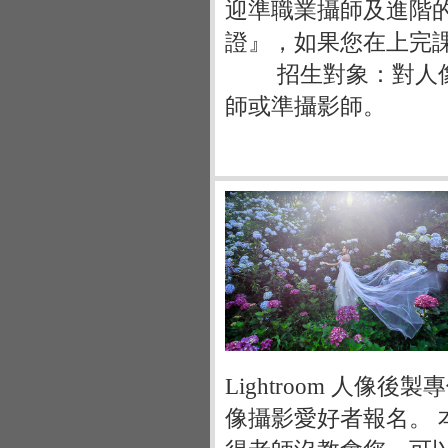
迎準職業攝師及進階
證』，如果您在上完
招生對象：對人像後
師或準攝影師。
Lightroom 人
像攝影愛好者報名。