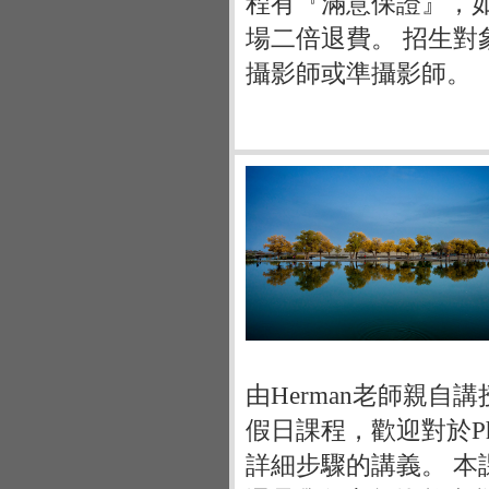
程有『滿意保證』，
場二倍退費。 招生
攝影師或準攝影師。
由Herman老師親自
假日課程，歡迎對於Ph
詳細步驟的講義。 