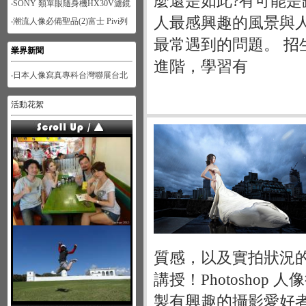
麼還是如此?有可能是
‧SONY 類單眼隨身機HX30V濾鏡
功能體驗-人像篇
人最感興趣的風景與
‧潮流人像必備聖品(2)富士 Pivi列
印機
最常遇到的問題。 招生
業界新聞
進階，學習有
‧日本人像寫真專科台灣聯展台北
展
活動花絮
質感，以及實拍狀況的
講授！Photoshop
製有興趣的攝影愛好