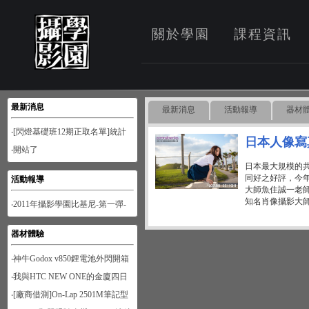
關於學園
課程資訊
最新消息
最新消息
活動報導
器材
‧[閃燈基礎班12期正取名單]統計
日本人像寫
至1月28日
‧開站了
日本最大規模的共
同好之好評，今年
活動報導
大師魚住誠一老
知名肖像攝影大師林
‧2011年攝影學園比基尼-第一彈-
南寮風情
器材體驗
‧神牛Godox v850鋰電池外閃開箱
‧我與HTC NEW ONE的金廈四日
遊
‧[廠商借測]On-Lap 2501M筆記型
螢幕開箱試用