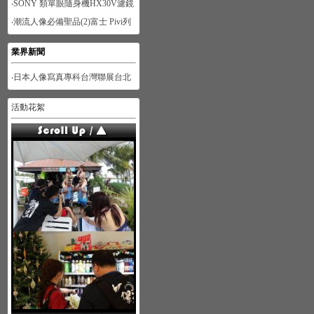
‧SONY 類單眼隨身機HX30V濾鏡
功能體驗-人像篇
‧潮流人像必備聖品(2)富士 Pivi列
印機
業界新聞
‧日本人像寫真專科台灣聯展台北
展
活動花絮