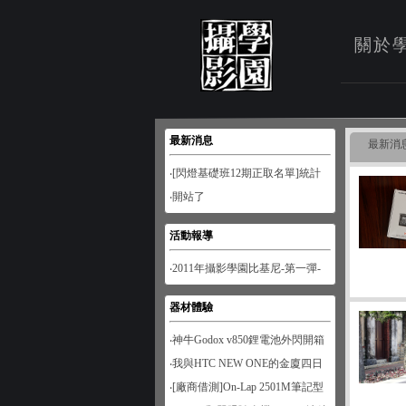
關於
最新消息
最新消
‧[閃燈基礎班12期正取名單]統計
至1月28日
‧開站了
活動報導
‧2011年攝影學園比基尼-第一彈-
南寮風情
器材體驗
‧神牛Godox v850鋰電池外閃開箱
‧我與HTC NEW ONE的金廈四日
遊
‧[廠商借測]On-Lap 2501M筆記型
螢幕開箱試用