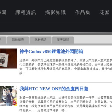
學園
課程資訊
攝影知識
作品集
花絮
息
活動報導
器材體驗
業界新聞
神牛Godox v850鋰電池外閃開箱
這幾年，外接閃燈已經是重要的攝影裝備了。由於玩閃燈的人愈來愈
今天開箱的，是號稱全球第一款使用鋰電池的外接閃燈。由中國大陸器材廠
盒，可以看到攜行包及鋰電池的充電器。 全部拿出來排排放，攜行包(
說...
我與HTC NEW ONE的金廈四日遊
對於一個喜歡攝影的人來說，出國拍照是很重要的一件事，出發前難
突發的變數，尤其是拍照的資歷愈久，出門的距離愈遠，愈是如此。今年
物台有一檔超便宜的金門廈門的旅遊行程，於是我趁著課程的空檔，
拍照的人，一定會做足準備的，特...