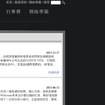
首頁
/
最新課程
/
聯絡學園
/
搜尋
行事曆
聯絡學園
2013-12-17
多，自然誘發廠商研發更多的閃燈及相關器材。
神牛公司出品的GODOX V850。 打開彩
閃燈在其中)，充電器(國際電壓的)，鋰電池，
詳細內容
2013-06-15
免呈現一種焦慮的狀態。擔心天候、器材及種種
Herman本來沒什麼出國的打算，剛好電視購
安排了一次四天的小旅行。正如前段所言，重視