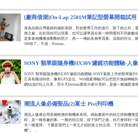
[廠商借測]On-Lap 2501M筆記型螢幕開箱試用
身為自稱台灣最帥的攝影老師，對於教學工作的進行，除了帥之外，
便之處，在於現拍可以現看，也可以讓學員在第一時間看到不同參數或是
是拿著相機播放剛剛的照片，再一一傳給各個學員看。這樣的作法，
100倍了。不過，Herman...
SONY 類單眼隨身機HX30V濾鏡功能體驗-人
SONY 類單眼隨身機HX30V濾鏡功能體驗 SONY最新上巿的類單眼DS
它具有幾項特色，像有GPS定位、Wifi檔案傳輸(可以把照片無線轉
網站(如FB)上分享。而今天Herman要跟大家分享的，是被一般攝影者
潮流人像必備聖品(2)富士 Pivi列印機
潮流人像適合用各種輕便的相機來表現。例如畫面中的拍立得相機便
程，是一種有趣的事。一般的拍立得，按下快門之後，你只會得到一
另一種選擇。 下圖是我們上一單元介紹的富士拍立得。下方的黑色便
機"。 ...