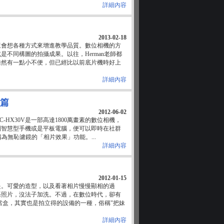
詳細內容
2013-02-18
還會想各種方式來增進教學品質。數位相機的方
不同構圖的拍攝成果。以往，Herman老師都
雖然有一點小不便，但已經比以前底片機時好上
詳細內容
像篇
2012-06-02
C-HX30V是一部高達1800萬畫素的數位相機，
輸到智慧型手機或是平板電腦，便可以即時在社群
稱為無恥濾鏡的「相片效果」功能。...
詳細內容
2012-01-15
是。可愛的造型，以及看著相片慢慢顯相的過
張照片，沒法子加洗。不過，在數位時代，卻有
當盒，其實也是拍立得的設備的一種，俗稱"把妹
詳細內容