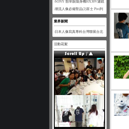
‧SONY 類單眼隨身機HX30V濾鏡
功能體驗-人像篇
‧潮流人像必備聖品(2)富士 Pivi列
印機
業界新聞
‧日本人像寫真專科台灣聯展台北
展
活動花絮