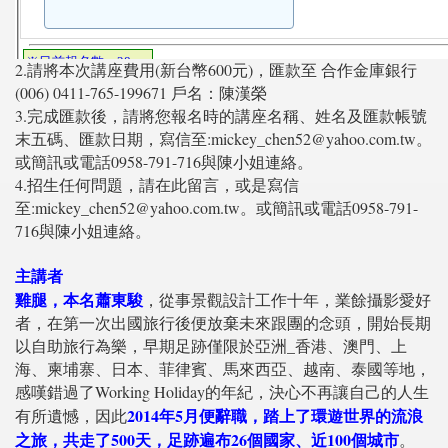
2.請將本次講座費用(新台幣600元)，匯款至 合作金庫銀行
(006) 0411-765-199671 戶名：陳漢榮
3.完成匯款後，請將您報名時的講座名稱、姓名及匯款帳號
末五碼、匯款日期，寫信至:mickey_chen52@yahoo.com.tw。
或簡訊或電話0958-791-716與陳小姐連絡。
4.招生任何問題，請在此留言，或是寫信
至:mickey_chen52@yahoo.com.tw。或簡訊或電話0958-791-
716與陳小姐連絡。
主講者
雞腿，本名蕭東駿
，從事景觀設計工作十年，業餘攝影愛好
者，在第一次出國旅行後便放棄未來跟團的念頭，開始長期
以自助旅行為樂，早期足跡僅限於亞洲_香港、澳門、上
海、柬埔寨、日本、菲律賓、馬來西亞、越南、泰國等地，
感嘆錯過了Working Holiday的年紀，決心不再讓自己的人生
2014年5月便辭職，踏上了環遊世界的流浪
有所遺憾，因此
之旅，共走了500天，足跡遍布26個國家、近100個城市
。