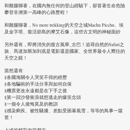
和雞腿聊著，在國內無任何的登山經驗下，卻冒著生命危險
攀登非洲第一高峰的心路歷程！
和雞腿聊著，No more trekking的天空之城Machu Picchu、埃
及金字塔、復活節島的摩艾石像，這些古文明的神秘面紗
另外還有，即將消失的復古風華_古巴！追尋自然的Safari之
旅、馬達加斯加到底是電影還是國家、全世界最令人嚮往的
天空之鏡！
當然還有
§各國海關令人哭笑不得的經歷
§各地騙術的手法分享與如何自保
§機票更改永遠都是在下手之後
§第一回沙發衝浪就想逃走的爆笑念頭
§一個令人後悔莫及的教訓
§感染痢疾、被性騷擾、差點受困暴風雪，等等的鳥事一籮
筐！
上述的精彩內容都在