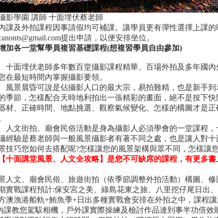
攝影學園 講師 十面埋伏蔡老師
內課及外拍課程因事請假均可補課。讓學員更有彈性選擇上課的
anonts@gmail.com提出申請，以便安排坐位。
增加各一堂幫學員複習基礎課程(想複習學員自由參加)
十面埋伏老師多年數百堂攝影課程精華、百場外拍及多年國內
您在最短時間內掌握攝影要領。
風景晨昏可說是佔攝影人口的最大宗，易拍難精，也是新手到
的季節，怎樣配合天時地利拍出一張精彩的畫面，絕不是按下快
器材、正確時間、地點挑選、觀察氣候變化、怎樣的構圖才是正
。
人文街拍、廟會民俗活動是身為攝影人必須學會的一堂課程，
攝經驗是蔡老師與一般風景攝影者有著不同之處，也是讓人對十
景技巧您如何去搭配呢?怎樣讓您的風景架構與眾不同，怎樣讓
【十面講堂風景、人文全攻略】是您不可缺席的課程，有更多書
景人文、廟會民俗、旅遊街拍（依季節調整外拍活動）構圖、修
戰課程預計:保安宮之美、綠島花東之旅、八里挖仔尾日出、
漁港船軌+鮪魚季+日出多種實戰會安排在外拍之中，課程讓
內課教您駕馭相機，戶外課實際操練及檢討作品達到事半功倍效