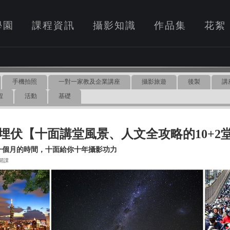
學園
課程資訊
攝影知識
作品集
花絮
手機拍照
一對一家教及企業講座
攝影旅遊
後製
講
程
活動
基礎
埋伏【十面講堂風景、人文全攻略的10+2堂
一個月的時間，十面給你十年攝影功力
0 開課