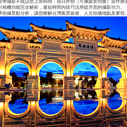
鬆學攝影不耽誤您上班時間，假日外拍（可攜親友同樂）當作旅
對相機功能完全解析，最短時間內技巧活用提升您的攝影功力。
季拍攝景點分析，讓您瞭解台灣風景旅遊、人文拍攝地點及要領