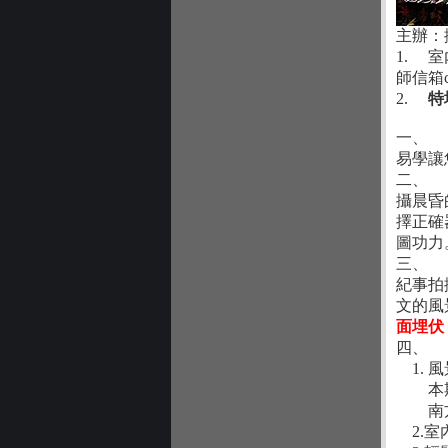
主辦：
1.
室
師信箱c
2.
特
一、
易學讓
二、
攝晨昏
擇正確
圖功力
三、
紀事拍
文的風
面埋伏
四、
1.
風
本期實
南方澳
2.室