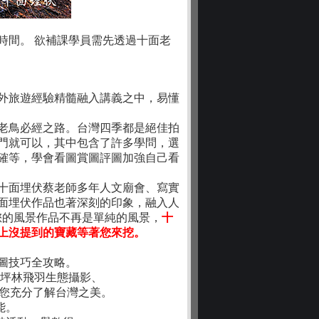
時間。 欲補課學員需先透過十面老
外旅遊經驗精髓融入講義之中，易懂
老鳥必經之路。台灣四季都是絕佳拍
門就可以，其中包含了許多學問，選
確等，學會看圖賞圖評圖加強自己看
十面埋伏蔡老師多年人文廟會、寫實
面埋伏作品也著深刻的印象，融入人
您的風景作品不再是單純的風景，
十
上沒提到的寶藏等著您來挖。
圖技巧全攻略。
坪林飛羽生態攝影、
您充分了解台灣之美。
能。