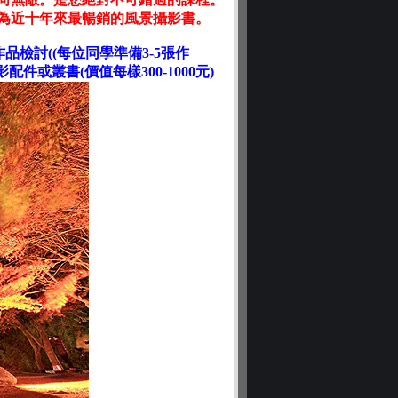
為近十年來最暢銷的風景攝影書。
作品檢討((每位同學準備3-5張作
或叢書(價值每樣300-1000元)