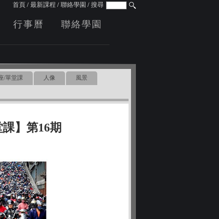
首頁
/
最新課程
/
聯絡學園
/
搜尋
行事曆
聯絡學園
座/單堂課
人像
風景
課】第16期