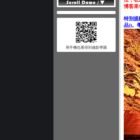
博客來
特別提
品))。
用手機也看得到攝影學園