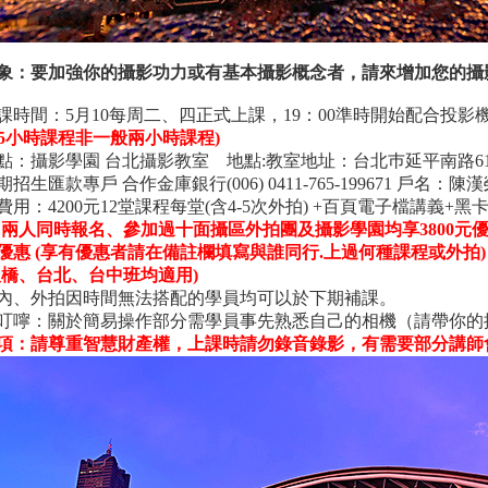
象：要加強你的攝影功力或有基本攝影概念者，請來增加您的攝
課時間：5月10每周二、四正式上課，19：00準時開始配合投影
2.5小時課程非一般兩小時課程)
點：攝影學園 台北攝影教室 地點:教室地址：台北巿延平南路61號7
招生匯款專戶 合作金庫銀行(006) 0411-765-199671 戶名：陳
用：4200元12堂課程每堂(含4-5次外拍) +百頁電子檔講義+黑
:兩人同時報名、參加過十面攝區外拍團及攝影學園均享3800元
0元優惠 (享有優惠者請在備註欄填寫與誰同行.上過何種課程或外拍)
板橋、台北、台中班均適用)
內、外拍因時間無法搭配的學員均可以於下期補課。
叮嚀：關於簡易操作部分需學員事先熟悉自己的相機（請帶你的
項：請尊重智慧財產權，上課時請勿錄音錄影，有需要部分講師