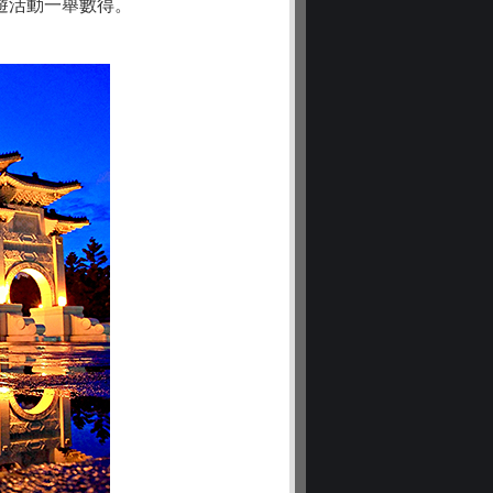
遊活動一舉數得。
。