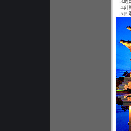
3.輕
4.針
5.四