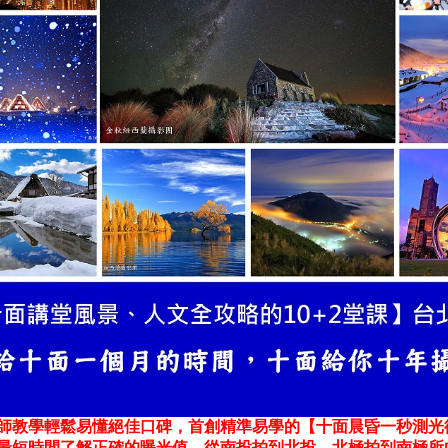
師教學輕鬆易懂絕佳口碑，首創精準易學的【十面晨昏一秒測光術
最短時間了解正確的曝光值，從南投拍到北投、北極拍到南極所