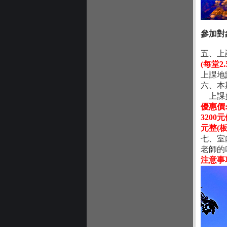
參加對
五、上
(每堂
上課地
六、本期
上課費
優惠價
320
元整(
七、室
老師的
注意事