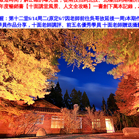
年度暢銷書【十面講堂風景、人文全攻略】一書創下萬本記錄，
醒：第
十二堂
6/14周二(原定6/7因老師前往吳哥故延後一周)本期
學員作品分享，十面老師講評、前五名優秀學員 十面老師贈送攝影配件