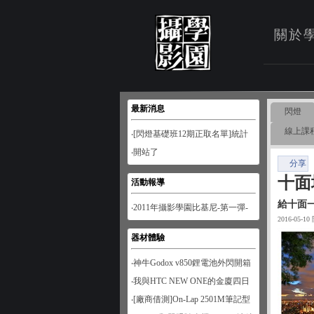
關於
最新消息
閃燈
線上課
‧[閃燈基礎班12期正取名單]統計
至1月28日
‧開站了
分享
十面
活動報導
給十面
‧2011年攝影學園比基尼-第一彈-
2016-05-1
南寮風情
器材體驗
‧神牛Godox v850鋰電池外閃開箱
‧我與HTC NEW ONE的金廈四日
遊
‧[廠商借測]On-Lap 2501M筆記型
螢幕開箱試用