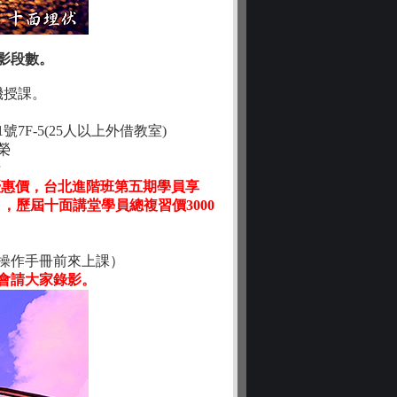
影段數。
機授課。
F-5(25人以上外借教室)
漢榮
卡
優惠價，
台北進階班第五期學員享
 ，歷屆十面講堂學員總複習價3000
操作手冊前來上課）
會請大家錄影。