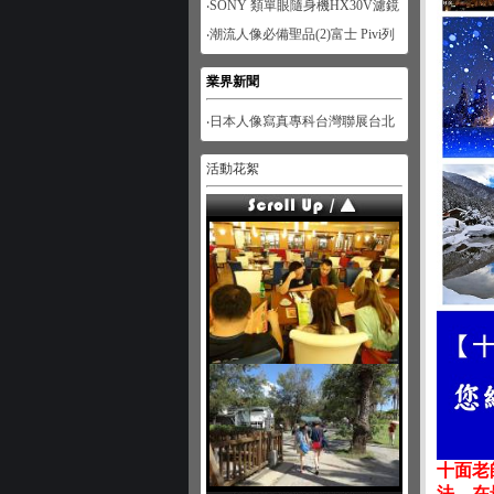
‧SONY 類單眼隨身機HX30V濾鏡
功能體驗-人像篇
‧潮流人像必備聖品(2)富士 Pivi列
印機
業界新聞
‧日本人像寫真專科台灣聯展台北
展
活動花絮
十面老
法，在