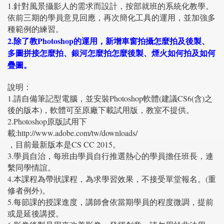
1.針對風景攝影人的需求而設計，按部就班的系統化教學。
依前三期的學員意見回應，再次簡化工具的運用，並加強多
種範例的練習。
2.除了教Photoshop的運用，新增車窗拍攝怎麼拍及後製、
多圖拼接怎麼拍、銀河怎麼拍怎麼後製
、煙火如何拍及如何
疊圖。
說明：
1.請自備筆記型電腦，並安裝Photoshop軟體(建議CS6(含)之
後的版本)，軟體可至原廠下載試用版，教室不提供。
2.Photoshop原版試用下
載:http://www.adobe.com/tw/downloads/
，目前最新版本是CS CC 2015。
3.學員自治，每班由學員自行推選熱心的學員擔任班長，連
繫同學情誼。
4.本課程為帶狀課程，為求學習效果，不接受單堂報名。(重
修者例外)。
5.每節課的授課進度，講師會依當期學員的程度微調，提前
或是延後講授。