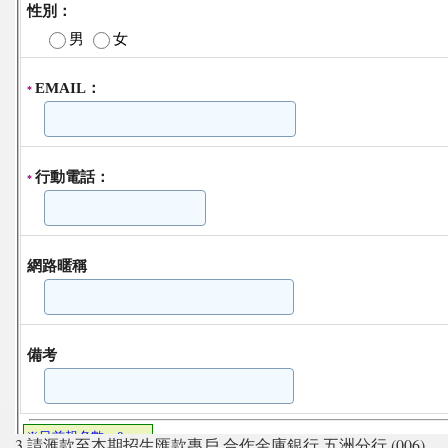
3.請滙款至本期招生匯款專戶 合作金庫銀行 五洲分行 (006)