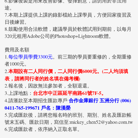
6.影像後製是用來改善影像、發揮創意，請勿用於非法用
途。
7.本期上課提供上課的錄影檔給上課學員，方便回家復習及
日後練習。
8.鼓勵使用合法軟體，建議學員於軟體試用到期前，以每月
320元租用Adobe公司的Photoshop+Lightroom軟體。
費用及名額
1.
每位學員學費3300元
。前三期的學員要重修的，全期重修
者1000元。
本期設有二人同行價，二人同行價6000元。(二人均須填
2.
表，請將同行者的姓名填在備考欄)
2.報名後，因故無法參加者，全額退還。
台北巿中正區延平南路61號7F-5。
3.上課地點：
合作金庫銀行 五洲分行 (006)
4.請滙款至本期招生匯款專戶
0411-765-199671 戶名：陳漢榮
5.完成匯款後，請將您報名時的班別、期別、姓名及匯款帳
號末五碼、匯款日期，寫信至:mickey_chen52@yahoo.com.tw
6.完成匯款者，依序納入正取名單。