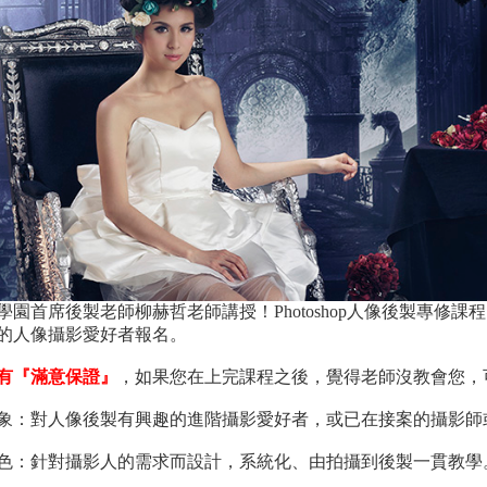
學園首席後製老師柳赫哲老師講授！Photoshop人像後製專修
的人像攝影愛好者報名。
有『滿意保證』
，如果您在上完課程之後，覺得老師沒教會您，
象：對人像後製有興趣的進階攝影愛好者，或已在接案的攝影師
色：針對攝影人的需求而設計，系統化、由拍攝到後製一貫教學