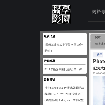
關於
最新消息
閃燈
線上課
‧[閃燈基礎班12期正取名單]統計
至1月28日
‧開站了
分享
Pho
活動報導
[已完成]
‧2011年攝影學園比基尼-第一彈-
2016-06-2
南寮風情
器材體驗
‧神牛Godox v850鋰電池外閃開箱
‧我與HTC NEW ONE的金廈四日
遊
‧[廠商借測]On-Lap 2501M筆記型
螢幕開箱試用