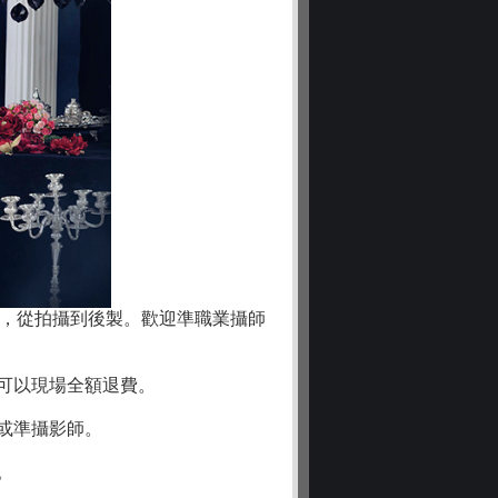
課程，從拍攝到後製。歡迎準職業攝師
可以現場全額退費。
或準攝影師。
。