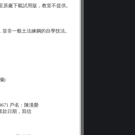
軟體可至原廠下載試用版，教室不提供。
，並非一般土法練鋼的自學技法。
欄)
99671 戶名：陳漢榮
匯款日期，寫信