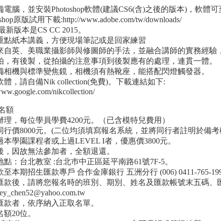
備電腦，並安裝Photoshop軟體(建議CS6(含)之後的版本)，
oshop原版試用下載:http://www.adobe.com/tw/downloads/
新版本是CS CC 2015。
供重點紙本講義，方便現場筆記或是回家練習
容來自英、美職業攝影師與修圖師的手法，並融合講師的實務經驗
實拍，有後製，從拍攝的注意事項到後製應有的處理，連貫一體。
自備相機與標準變焦鏡，相機須有熱靴座，能搭配閃燈觸發器。
軟體，請自備Nik collection(免費)。下載連結如下:
/www.google.com/nikcollection/
名額
期辦理，每位學員學費4200元。（已含模特兒費用）
人同行價8000元。(二位均須填寫報名系統，並將同行者註明於備考
上過本學園課程者或上過
LEVEL I者
，優惠價3800元。
名後，因故無法參加者，全額退還。
地點：台北教室 :台北巿中正區延平南路61號7F-5。
款至本期招生匯款專戶 合作金庫銀行 五洲分行 (006) 0411-765-1
成匯款後，請將您報名時的班別、期別、姓名及匯款帳號末五碼、
ey_chen52@yahoo.com.tw
成匯款者，依序納入正取名單。
名額20位。