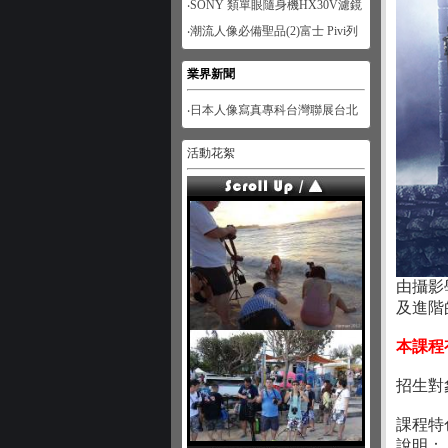
‧SONY 類單眼隨身機HX30V濾鏡
功能體驗-人像篇
‧潮流人像必備聖品(2)富士 Pivi列
印機
業界新聞
‧日本人像寫真專科台灣聯展台北
展
活動花絮
由攝影
及進階
本課程
招生對
課程特
說明：