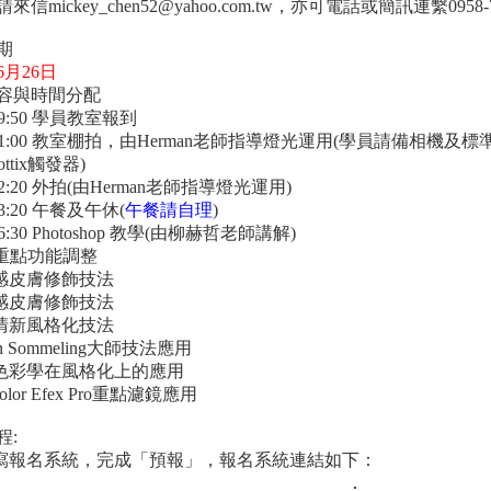
信mickey_chen52@yahoo.com.tw，亦可電話或簡訊連繫0958-7
期
6月26日
容與時間分配
-09:50 學員教室報到
0-11:00 教室棚拍，由Herman老師指導燈光運用(學員請備相
ttix觸發器)
-12:20 外拍(由Herman老師指導燈光運用)
-13:20 午餐及午休(
午餐請自理
)
-16:30 Photoshop 教學(由柳赫哲老師講解)
R重點功能調整
然感皮膚修飾技法
質感皮膚修飾技法
系清新風格化技法
ian Sommeling大師技法應用
級色彩學在風格化上的應用
 Color Efex Pro重點濾鏡應用
程:
填寫報名系統，完成「預報」，報名系統連結如下：