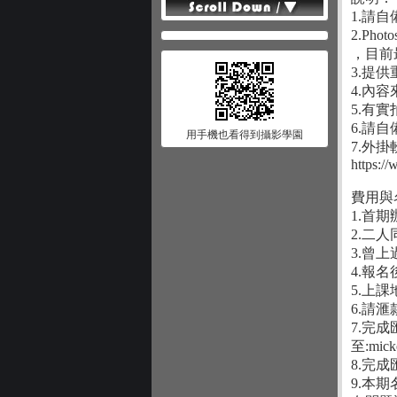
1.請自
2.Phot
，目前最
3.提
4.內
5.有
6.請
用手機也看得到攝影學園
7.外掛
https:/
費用與
1.首
2.二
3.曾
4.報
5.上課
6.請滙
7.完
至:mick
8.完
9.本期