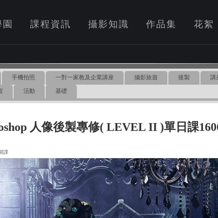
學園
課程資訊
攝影知識
作品集
花絮
手機拍照
一對一家教及企業講座
攝影旅遊
後製
講
程
活動
基礎
toshop 人像後製專修( LEVEL II )單日課16
6 開課