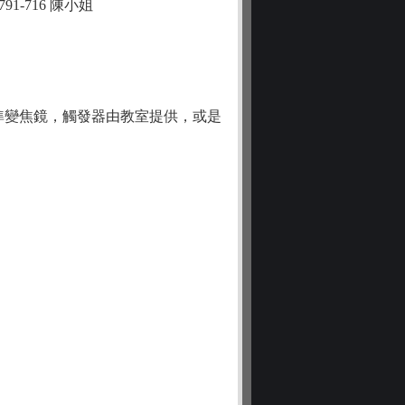
91-716 陳小姐
機及標準變焦鏡，觸發器由教室提供，或是