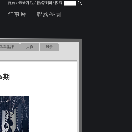
首頁
/
最新課程
/
聯絡學園
/
搜尋
行事曆
聯絡學園
座/單堂課
人像
風景
06期