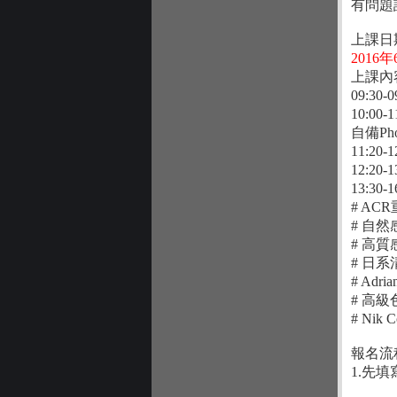
有問題請來
上課日
2016年
上課內
09:30
10:0
自備Pho
11:20
12:20
13:30
# AC
# 自
# 高
# 日
# Adr
# 高
# Nik
報名流
1.先