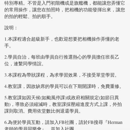
特別專精。不管是入門初階機或是旗艦機，都能讓您弄懂它
的常用操作，讓您在拍照時，把相機的功能發揮出來，讓您
的拍的輕鬆、拍的順手。
說明：
1.本課程適合超級新手，也歡迎想要把相機操作弄懂的老
手。
2.學員自治，每班由學員自行推選熱心的學員擔任班長乙
位，連繫同學情誼。
3.本課程為帶狀課程，為求學習效果，不接受單堂學習。
4.教室課，因故缺席的學員可以在下期開課時，免費重修。
5.教室課如因天候(如颱風停課)或政府相關規定(如節日異
動)，導致必須縮減時，教室課採壓縮進度方式上課，外拍
課則取消。費用依堂數比例退還學員。
6.為便於學員互動，請加入FB社團，請於FB搜尋『Herman
老師的學員同樂會』，並加入社團。