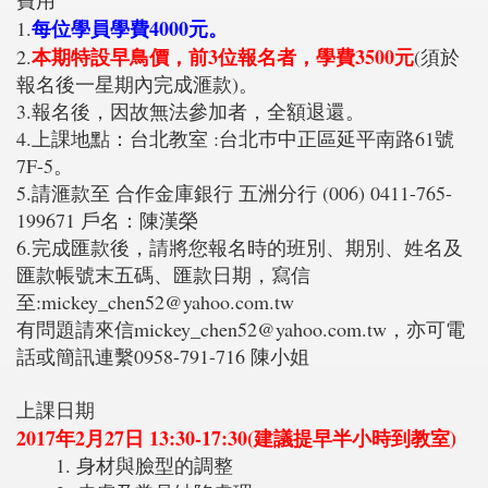
費用
每位學員學費4000元。
1.
本期特設早鳥價，前3位報名者，學費3500元
2.
(須於
報名後一星期內完成滙款)。
3.報名後，因故無法參加者，全額退還。
4.上課地點：台北教室 :台北巿中正區延平南路61號
7F-5。
5.請滙款至 合作金庫銀行 五洲分行 (006) 0411-765-
199671 戶名：陳漢榮
6.完成匯款後，請將您報名時的班別、期別、姓名及
匯款帳號末五碼、匯款日期，寫信
至:mickey_chen52@yahoo.com.tw
有問題請來信mickey_chen52@yahoo.com.tw，亦可電
話或簡訊連繫0958-791-716 陳小姐
上課日期
2017年2月27日 13:30-17:30(建議提早半小時到教室)
1. 身材與臉型的調整