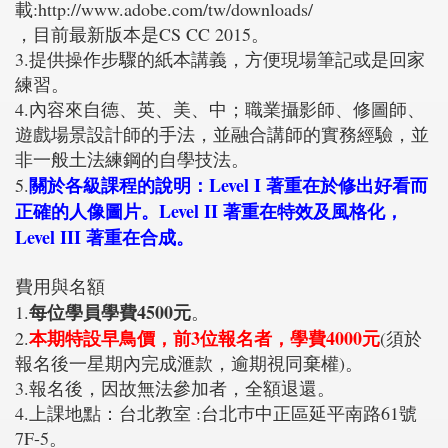
載:http://www.adobe.com/tw/downloads/
，目前最新版本是CS CC 2015。
3.提供操作步驟的紙本講義，方便現場筆記或是回家
練習。
4.內容來自德、英、美、中；職業攝影師、修圖師、
遊戲場景設計師的手法，並融合講師的實務經驗，並
非一般土法練鋼的自學技法。
關於各級課程的說明：Level I 著重在於修出好看而
5.
正確的人像圖片。Level II 著重在特效及風格化，
Level III 著重在合成。
費用與名額
每位學員學費4500元
1.
。
本期特設早鳥價，前3位報名者，學費4000元
2.
(須於
報名後一星期內完成滙款，逾期視同棄權)。
3.報名後，因故無法參加者，全額退還。
4.上課地點：台北教室 :台北巿中正區延平南路61號
7F-5。