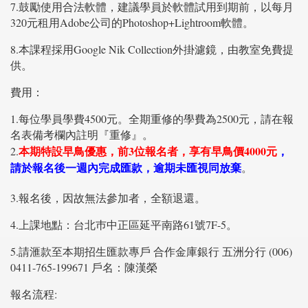
7.鼓勵使用合法軟體，建議學員於軟體試用到期前，以每月
320元租用Adobe公司的Photoshop+Lightroom軟體。
8.本課程採用Google Nik Collection外掛濾鏡，由教室免費提
供。
費用：
1.每位學員學費4500元。全期重修的學費為2500元，請在報
名表備考欄內註明『重修』。
本期特設早鳥優惠，前3位報名者，享有早鳥價4000元
，
2.
請於報名後一週內完成匯款，逾期未匯視同放棄
。
3.報名後，因故無法參加者，全額退還。
4.上課地點：台北巿中正區延平南路61號7F-5。
5.請滙款至本期招生匯款專戶 合作金庫銀行 五洲分行 (006)
0411-765-199671 戶名：陳漢榮
報名流程: