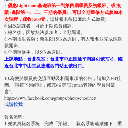
優惠Lightroom基礎班第一到第四期學員及初級班、或(初
5.
階+進階第一、二、三期的學員)，可以全期重修方式參加本
次課程，僅收1500元
，請於報名後以匯款方式繳費。
6.因故缺課者，可於下期免費補課。
7.報名後，因故無法參加者，全額退還。
8.本期招生名額：新生以15位為原則，有人報名並完成匯款
就開班。
9.全期重修生，以5位為原則。
上課地點：台北教室：台北巿中正區延平南路61號7F-5。臨
近台北巿中山堂及捷運西門站五號出口。
10.為便於學員的交流互動及相關事項的公告，請加入FB社
團。(請按下列網址，或FB搜尋"Herman老師的學員同樂
會"。
https://www.facebook.com/groups/photoschoolnet/
請按我
或
報名流程:
1.先填寫報名系統，完成「預報」，報名系統連結如下，重