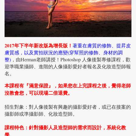
2017年下半年新改版為增長版！
著重在膚質的修飾、提昇皮
膚質感，以及實拍狀況的應變(穿幫照的修飾、身材的調
整)
，由Herman老師講授！Photoshop 人像後製專修課程，歡
迎準職業攝師、進階的人像攝影愛好者報名及化妝造型師報
名。
本課程有『滿意保證』，如果您在上完課程之後，覺得老師
沒教會您，可以現場二倍退費。
招生對象：對人像後製有興趣的攝影愛好者，或已在接案的
攝影師或準攝影師、化妝造型師。
課程特色：針對攝影人及造型師的需求而設計，系統化教
學。