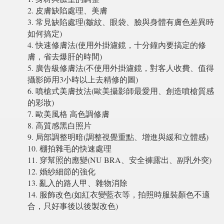
2. 皮膚缺陷處理、美膚
3. 常見缺陷處理(皺紋、眼袋、臉與身體有膚色差異時
如何搞定)
4. 快速修膚法(使用外掛濾鏡，十分鐘內要搞定的修
膚，省去爆肝的時間)
5. 廣告級修膚法(不使用外掛濾鏡，對客人收費、值得
攝影師用3小時以上去精修的圖)
6. 噴槍式美膚技法(歐美攝影師最愛用、創造噴槍質感
的彩妝)
7. 歐美風格 高色調修膚
8. 高質感黑白照片
9. 局部調整明暗(調整視覺重點、增進與緩和立體感)
10. 棚拍雜毛的快速處理
11. 穿幫照的應變(NU BRA、安全褲露出、副乳外突)
12. 婚紗細節的強化
13. 亂入的路人甲、雜物消除
14. 服飾改色(如紅衣變藍衣等，拍照時服裝顏色不適
合，只好事後以後製改色)