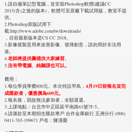
1.請自備筆記型電腦，並安裝Photoshop軟體(建議CC
2015(含)之後的版本)，軟體可至原廠下載試用版，教室不提
供。
2.Photoshop原版試用下
載:http://www.adobe.com/tw/downloads/
，目前最新版本是CS CC 2018。
3.影像後製是用來改善影像、發揮創意，請勿用於非法用
途。
老師將提供圖檔供大家練習
4.
。
沒有帶電腦、純聽課也可以。
5.
費用：
4月19日前報名並完
1.每位學員學費800元。本次特設早鳥，
成匯款者，優惠價為600元。
2.報名後，因故無法參加者，全額退還。
3.上課地點：台北巿中正區延平南路61號7F-5。
4.請滙款至本期招生匯款專戶 合作金庫銀行 五洲分行 (006)
0411-765-199671 戶名：陳漢榮