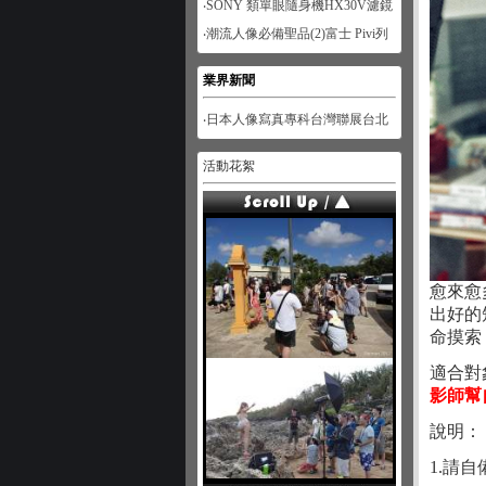
‧SONY 類單眼隨身機HX30V濾鏡
功能體驗-人像篇
‧潮流人像必備聖品(2)富士 Pivi列
印機
業界新聞
‧日本人像寫真專科台灣聯展台北
展
活動花絮
愈來愈
出好的
命摸索
適合對
影師幫
說明：
1.請