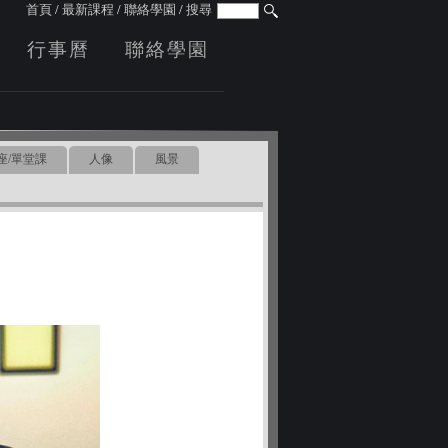
首頁
/
最新課程
/
聯絡學園
/
搜尋
行事曆
聯絡學園
座/單堂課
人像
風景