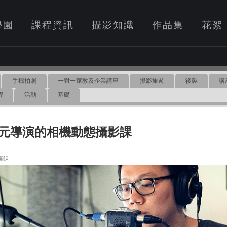
學園
課程資訊
攝影知識
作品集
花絮
手機拍照
一對一家教及企業講座
攝影旅遊
後製
講
程
活動
基礎
元導演的相機動態攝影課
1 開課