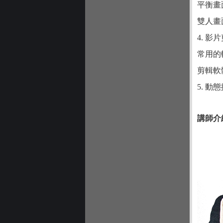
平衡畫
雙人畫
4. 
常用的
剪輯軟體
5. 
講師介