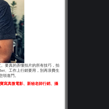
爬文。要真的弄懂拍片的所有技巧，拍
ber、工作上行銷要用，別再浪費生
您領進門。
、寶寶寫真微電影、新秘老師行銷、攝