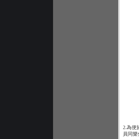
2.為
員同樂