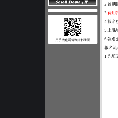
2.首
3.
費用
4.報
5.上課
6.報
用手機也看得到攝影學園
報名流
1.先