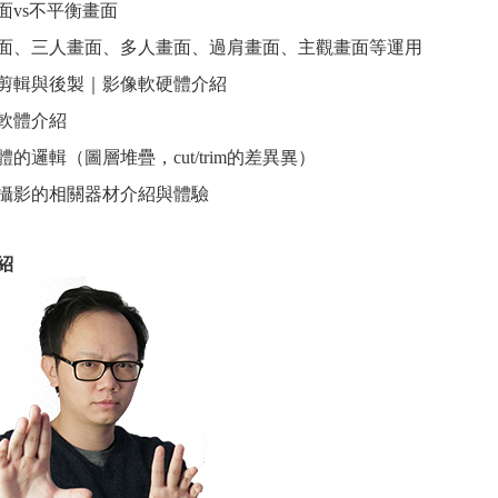
面vs不平衡畫面
面、三人畫面、多人畫面、過肩畫面、主觀畫面等運用
影片剪輯與後製｜影像軟硬體介紹
軟體介紹
的邏輯（圖層堆疊，cut/trim的差異異）
動態攝影的相關器材介紹與體驗
紹