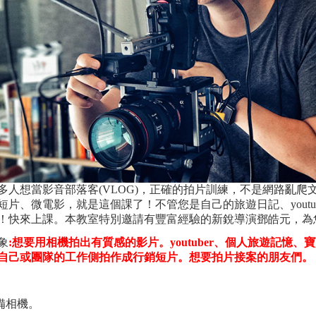
多人想當影音部落客(VLOG)，正確的拍片訓練，不是網路亂
短片、微電影，就是這個課了！不管您是自己的旅遊日記、youtu
！快來上課。本教室特別邀請有豐富經驗的新銳導演鄧皓元，為
象
:想要用相機拍出有質感的影片。youtuber、個人旅遊記憶
自己或團隊的工作側拍作成行銷短片。想要拍片接案的朋友們。
自備相機。