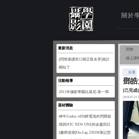
關於
最新消息
閃燈
線上課
‧[閃燈基礎班12期正取名單]統計
至1月28日
‧開站了
分享
鄧皓
活動報導
[己完成]
‧2011年攝影學園比基尼-第一彈-
2018-07-2
南寮風情
器材體驗
‧神牛Godox v850鋰電池外閃開箱
‧我與HTC NEW ONE的金廈四日
遊
‧[廠商借測]On-Lap 2501M筆記型
螢幕開箱試用