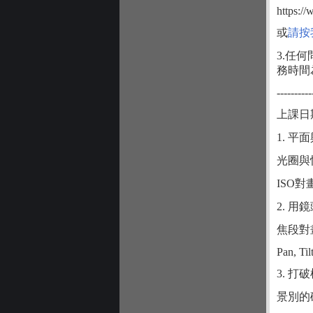
https:/
或
請按
3.任何
務時間為
----------
上課日期 
1. 
光圈與
ISO
2. 
焦段對
Pan, Ti
3. 
景別的