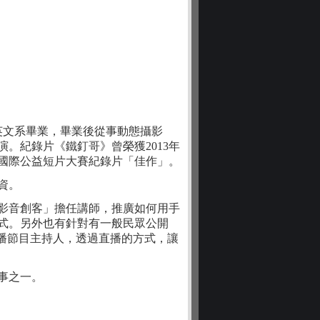
、淡江大學英文系畢業，畢業後從事動態攝影
。紀錄片《鐵釘哥》曾榮獲2013年
》國際公益短片大賽紀錄片「佳作」。
資。
影音創客」擔任講師，推廣如何用手
式。另外也有針對有一般民眾公開
直播節目主持人，透過直播的方式，讓
事之一。