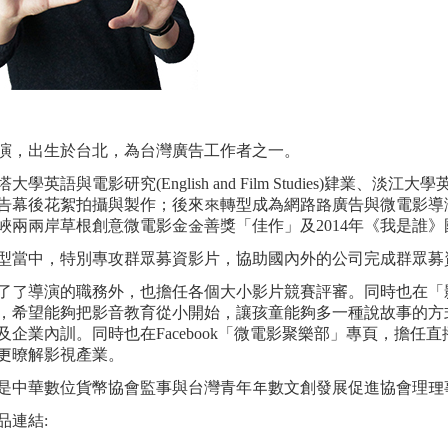
演，出生於台北，為台灣廣告工作者之一。
大學英語與電影研究(English and Film Studies)肄業
告幕後花絮拍攝與製作；後來來轉型成為網路路廣告與微電影導演
峽兩兩岸草根創意微電影金金善獎「佳作」及2014年《我是誰
型當中，特別專攻群眾募資影片，協助國內外的公司完成群眾募
了了導演的職務外，也擔任各個大小影片競賽評審。同時也在「
，希望能夠把影音教育從小開始，讓孩童能夠多一種說故事的方
及企業內訓。同時也在Facebook「微電影聚樂部」專頁，擔任
更暸解影視產業。
是中華數位貨幣協會監事與台灣青年年數文創發展促進協會理理
品連結: