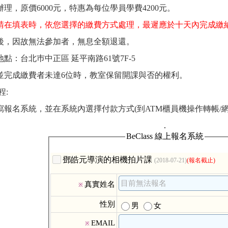
期辦理，原價6000元，特惠為每位學員學費4200元。
請在填表時，依您選擇的繳費方式處理，最遲應於十天內完成繳
名後，因故無法參加者，無息全額退還。
地點：台北巿中正區 延平南路61號7F-5
名並完成繳費者未達6位時，教室保留開課與否的權利。
程:
填寫報名系統，並在系統內選擇付款方式(到ATM櫃員機操作轉帳/網路