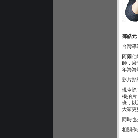
鄧皓元
台灣導
阿爾伯塔
師，廣
年海海
影片類
現今除
機拍片
班，以
大家更
同時也
相關作