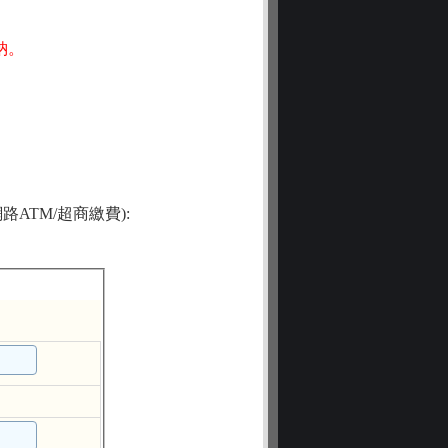
納。
ATM/超商繳費):