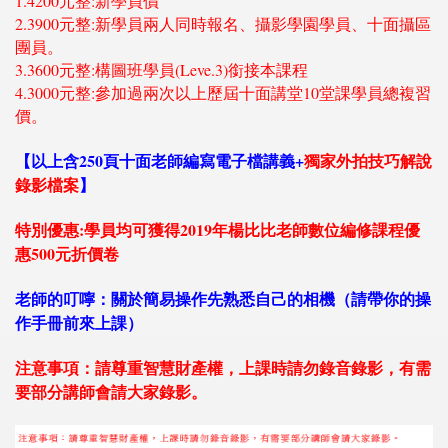
1.4200元整:新學員價
2.3900元整:新學員兩人同時報名、攝影學園學員、十面攝區
團員。
3.3600元整:構圖班學員(Leve.3)銜接本課程
4.3000元整:參加過兩次以上歷屆十面講堂10堂課學員總複習
價。
【以上含250頁十面老師編寫電子檔講義+
獨家外拍技巧解說
錄影檔案
】
特別優惠:學員均可獲得2019年楊比比老師數位編修課程優
惠500元折價卷
老師的叮嚀：關於簡易操作先熟悉自己的相機（請帶你的操
作手冊前來上課）
注意事項：請尊重智慧財產權，上課時請勿錄音錄影，有需
要部分講師會請大家錄影。