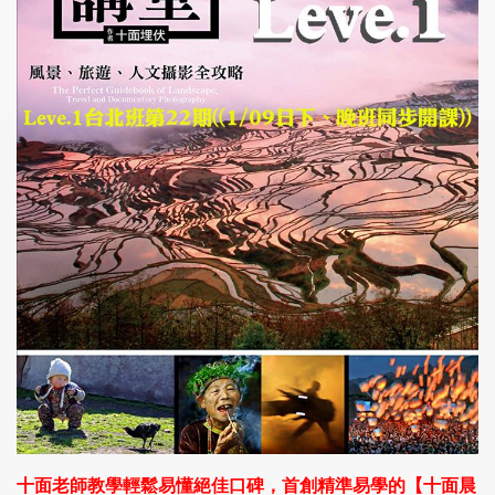
十面老師教學輕鬆易懂絕佳口碑，首創精準易學的【十面晨