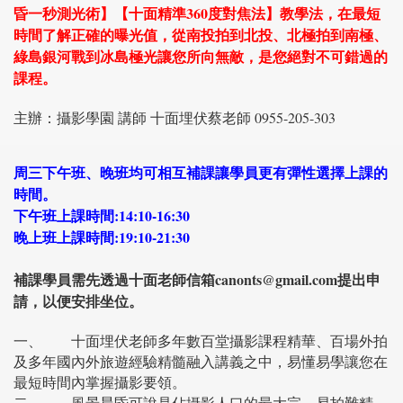
昏一秒測光術】【十面精準360度對焦法】教學法，在最短
時間了解正確的曝光值，從南投拍到北投、北極拍到南極、
綠島銀河戰到冰島極光讓您所向無敵，是您絕對不可錯過的
課程。
主辦：攝影學園 講師 十面埋伏蔡老師 0955-205-303
周三下午班、晚班均可相互補課讓學員更有彈性選擇上課的
時間。
下午班上課時間:14:10-16:30
晚上班上課時間:19:10-21:30
補課學員需先透過十面老師信箱canonts@gmail.com提出申
請，以便安排坐位。
一、
十面埋伏老師多年數百堂攝影課程精華、百場外拍
及多年國內外旅遊經驗精髓融入講義之中，易懂易學讓您在
最短時間內掌握攝影要領。
二、
風景晨昏可說是佔攝影人口的最大宗，易拍難精，