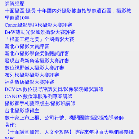
師資經歷
十面攝區:攝長 十年國內外攝影旅遊指導超過百團，攝影教
學超過10年
Canon攝影馬拉松攝影大賽評審
B+W濾動光影風景攝影大賽評審
「根基工程之美」全國攝影大賽
新北市攝影大賞評審
新北市攝影學會榮銜甄試評審
發現台灣新角落攝影大賽評審
數位視野鐵人攝影大賽評審
布列松攝影攝影大賽評審
福蓉飯店攝影大賽評審
DCView數位視野評議委員/影像學院攝影講師
CANON數位單眼系列專業講師
攝影家手札藝廊版主/攝影班講師
台北攝影獎得主
數十家上市上櫃、公司行號、機關團體攝影攝指導老師
著作:
【十面講堂風景、人文全攻略】博客來年度百大暢銷書籍攝
影類