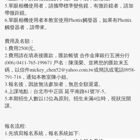
5.單眼相機使用者，請攜帶標準變焦鏡，有微距鏡者，請加
帶微距鏡。
6.單眼相機使用者本教室使用Phottix觸發器，如果有Phottix
觸發器者，請帶來。
費用及名額：
1.費用2500元。
2.費用請在填表後匯款，匯款帳號 合作金庫銀行五洲分行
(006) 0411-765-199671 戶名：陳漢榮。並將您的匯款末五
碼，以信件mickey_chen52@yahoo.com.tw或簡訊或電話0958-
791-716，通知本教室陳小姐。
3.報名後，因故無法參加者，無息全額退還。
4.上課地點：台北巿中正區 延平南路61號7F-5。
5.本期招生人數以12位為原則。招生未滿4位時，視狀況開
課。
報名流程:
1.先填寫報名系統，報名系統如下: