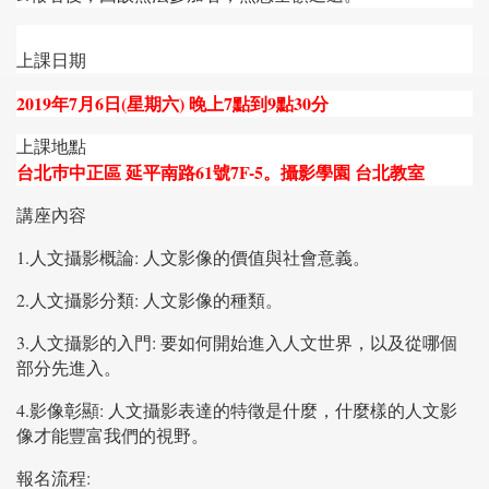
上課日期
2019
年
7
月
6
日
(
星期六
)
晚上
7
點到
9
點
30
分
上課地點
台北巿中正區 延平南路61號7F-5。攝影學園 台北教室
講座內容
1.人文攝影概論: 人文影像的價值與社會意義。
2.人文攝影分類: 人文影像的種類。
3.人文攝影的入門: 要如何開始進入人文世界，以及從哪個
部分先進入。
4.影像彰顯: 人文攝影表達的特徵是什麼，什麼樣的人文影
像才能豐富我們的視野。
報名流程: