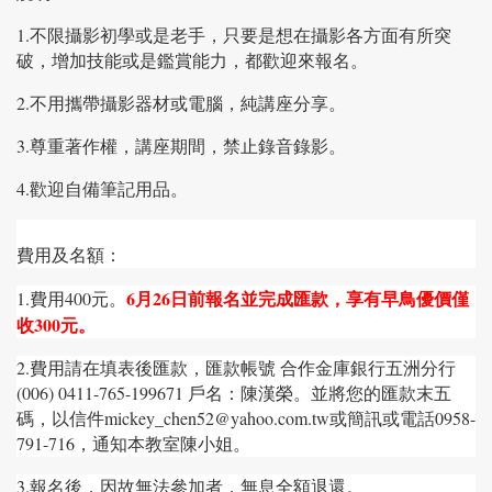
1.不限攝影初學或是老手，只要是想在攝影各方面有所突
破，增加技能或是鑑賞能力，都歡迎來報名。
2.不用攜帶攝影器材或電腦，純講座分享。
3.尊重著作權，講座期間，禁止錄音錄影。
4.歡迎自備筆記用品。
費用及名額：
6月26日前報名並完成匯款，享有早鳥優價僅
1.
費用
400元。
收300元。
2.
費用請在填表後匯款，匯款帳號
合作金庫銀行五洲分行
(006) 0411-765-199671 戶名：陳漢榮。並將您的匯款末五
碼，以信件mickey_chen52@yahoo.com.tw
或簡訊或電話
0958-
791-716
，通知本教室陳小姐。
3.
報名後，因故無法參加者，無息全額退還。