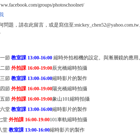
/www.facebook.com/groups/photoschoolnet/
我
問題，請在此留言，或是寫信至:mickey_chen52@yahoo.com.t
。
4第一節
教室課 13:00-16:00
縮時外拍相機的設定。與漸層鏡的應用
1第二節
外拍課 16:00-19:00
辰光橋縮時拍攝
第三節
教室課 13:00-16:00
縮時影片的製作
5第四節
外拍課 16:00-19:00
陽光橋縮時拍攝
2第五節
外拍課 16:00-19:00
象山101縮時拍攝
9第六堂
教室課 13:00-16:00
縮時影片的製作
第七堂
外拍課 16:00-19:00
101車軌縮時拍攝
第八堂
教室課 13:00-16:00
縮時影片的製作