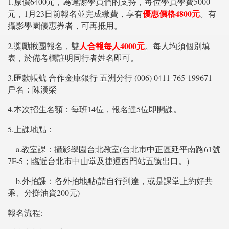
1.原價6400元，為達謝學員們的支持，每位學員學費5000
優惠價格4800元
元，1月23日前報名並完成繳費，享有
。有
攝影學園優惠券者，可再抵用。
人合報每人4000元
2.獎勵揪團報名，雙
。每人均須個別填
表，於備考欄註明同行者姓名即可。
3.匯款帳號 合作金庫銀行 五洲分行 (006) 0411-765-199671
戶名：陳漢榮
4.本次招生名額：每班14位，報名達5位即開課。
5.上課地點：
a.教室課：攝影學園台北教室(台北巿中正區延平南路61號
7F-5；臨近台北巿中山堂及捷運西門站五號出口。)
b.外拍課：各外拍地點(請自行到達，或是課堂上約好共
乘、分攤油資200元)
報名流程: