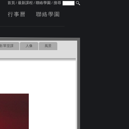
首頁
/
最新課程
/
聯絡學園
/
搜尋
行事曆
聯絡學園
座/單堂課
人像
風景