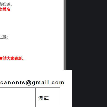
影段數。
勿報名
上課）
會請大家錄影。