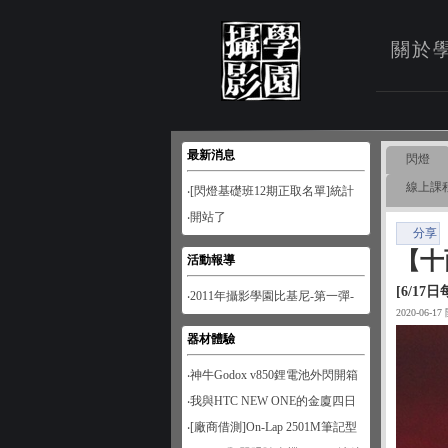
關於
最新消息
閃燈
線上課
‧[閃燈基礎班12期正取名單]統計
至1月28日
‧開站了
分享
【十
活動報導
[6/17
‧2011年攝影學園比基尼-第一彈-
2020-06-1
南寮風情
器材體驗
‧神牛Godox v850鋰電池外閃開箱
‧我與HTC NEW ONE的金廈四日
遊
‧[廠商借測]On-Lap 2501M筆記型
螢幕開箱試用