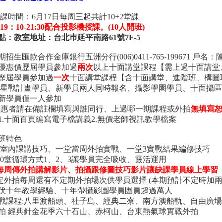
上課時間：6月17日每周三起共計10+2堂課
19：10-21:30配合投影機授課。(10人開班)
點：教室地址：台北巿延平南路61號7F-5
招生匯款合作金庫銀行五洲分行(006)0411-765-199671 戶名：
0元優惠價歷屆學員參加過
兩次
以上十面講堂課程【需上過十面講堂
0元歷屆學員參加過
一次
十面講堂課程【含十面講堂、進階班、構圖
0元 星戰計畫學員、新學員兩人同時報名、攝影學園學員、十面攝
0元新學員僅一人參加
優惠者請在備註欄填寫與誰同行、上過哪一期課程或外拍
無填寫
1.十面百頁編寫電子檔講義2.無價老師視訊教學檔案
班特色
堂1室內課講技巧、一堂當周外拍實戰、一堂3實戰結果編修技巧
續10堂循環方式1、2、3讓學員完全吸收、靈活運用
每周傳外拍講解影片、拍攝跟修圖技巧影片讓缺課學員線上學習
固定外拍每周還有不定期外拍場次供學員選擇 (本期預計不定時加兩
伏十年教學經驗、十年帶攝影團學員團員超過萬人
戰課程:八里渡船頭、社子島、經典二寮、南方澳船軌、自由廣
拍 經典針金花季六十石山、赤柯山、台東熱氣球實戰外拍