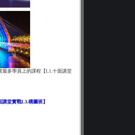
實最多學員上的課程【L1.十面講堂
面講堂實戰L3.構圖班】