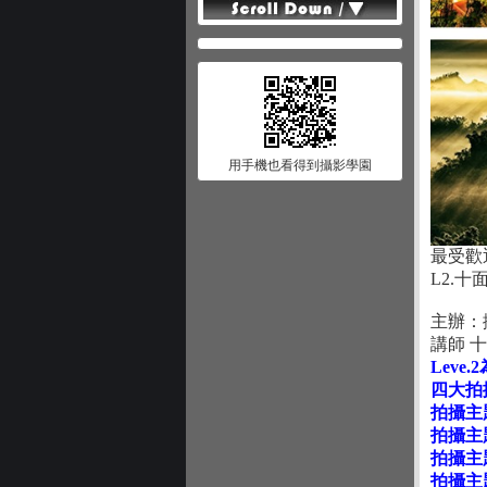
用手機也看得到攝影學園
最受歡
L2.
主辦：
講師 十面
Lev
四大拍
拍攝主
拍攝主
拍攝主
拍攝主