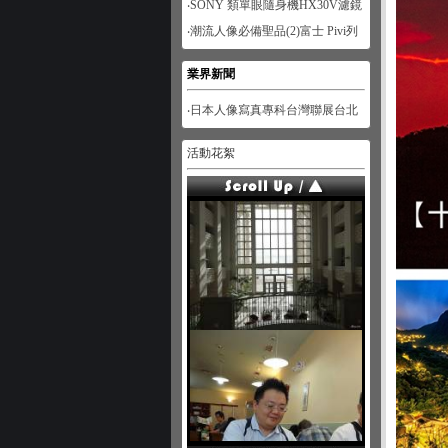
‧SONY 類單眼隨身機HX30V濾鏡
功能體驗-人像篇
‧潮流人像必備聖品(2)富士 Pivi列
印機
業界新聞
‧日本人像寫真專科台灣聯展台北
展
活動花絮