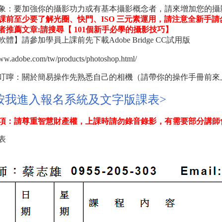
象：要加強你的攝影功力或有基本攝影概念者，請來增加您的攝
課前至少要了解光圈、快門、ISO 三元素運用，請注意全新手請
者推薦文章:請搜尋【 101個新手必學的攝影技巧】
體】請參加學員上課前先下載Adobe Bridge CC試用版
www.adobe.com/tw/products/photoshop.html/
叮嚀：關於簡易操作先熟悉自己的相機（請帶你的操作手冊前來
按我進入報名系統及文字版課表>
項：請尊重智慧財產權，上課時請勿錄音錄影，有需要部分講師
表