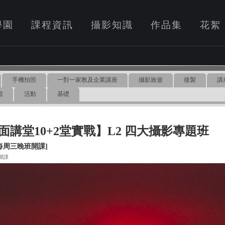
學園
課程資訊
攝影知識
作品集
花絮
手機拍照
一對一家教及企業講座
攝影旅遊
後製
講
程
活動
基礎
面講堂10+2堂實戰】L2 四大攝影專題班
日每周三晚班開課]
7 開課