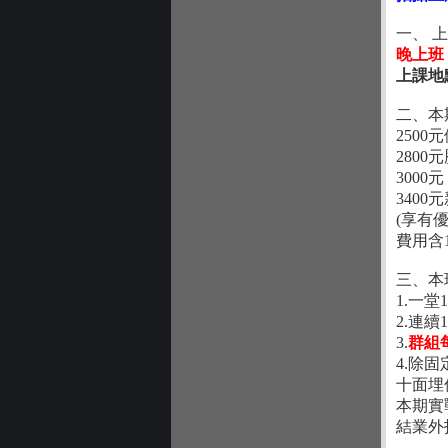
一、 
晚上班 
上課地
二、本期
250
280
300
340
(享有
費用含
三、本
1.一
2.連
3.
群組
4.除
十面埋
本期實
結業外