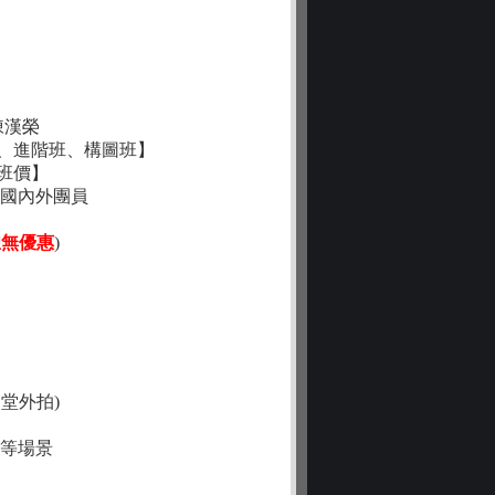
陳漢榮
、進階班、構圖班】
班價】
區國內外團員
恕無優惠
)
堂外拍)
場等場景