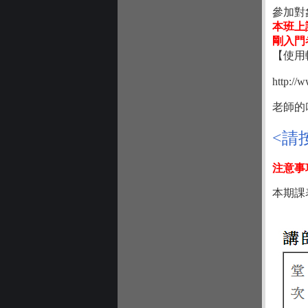
參加對
本班上
剛入門
【使用軟
http://
老師的
<請
注意事
本期課