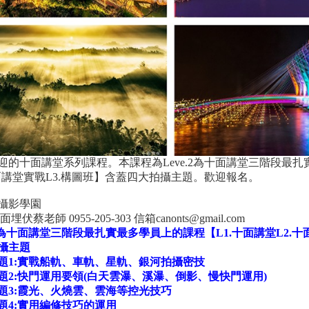
迎的十面講堂系列課程。本課程為Leve.2為十面講堂三階段最扎
十面講堂實戰L3.構圖班】含蓋四大拍攝主題。歡迎報名。
攝影學園
埋伏蔡老師 0955-205-303 信箱canonts@gmail.com
e.2為十面講堂三階段最扎實最多學員上的課程【L1.十面講堂L2.十
攝主題
題1:實戰船軌、車軌、星軌、銀河拍攝密技
題2:快門運用要領(白天雲瀑、溪瀑、倒影、慢快門運用)
題3:霞光、火燒雲、雲海等控光技巧
題4:實用編修技巧的運用