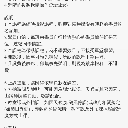
Permiere)
4.進階的後製軟體操作(
說明：
1.本課程為縮時攝影課程，歡迎對縮時攝影有興趣的學員報
名參加。
2.學員自治，每班由學員自行推選熱心的學員擔任班長乙
位，連繫同學情誼。
3.本課程為帶狀課程，為求學習效果，不接受單堂學習。
4.開課後，因事可預先請假，所缺的課程下期再補。
5.凡繳費後缺席，卻無事先聲明，則視為放棄權利，不退
費！
6.上課進度，講師得依學員狀況調整。
7.外拍時間及地點，可能因為場地狀況、天候或其它因素，
由講師調整異動。敬請配合。
8.教室課或外拍課，如因天候(如颱風停課)或政府相關規定
(如節日異動)，導致必須縮減時，教室課及外拍課採壓縮進
度方式上課。
9.器材：