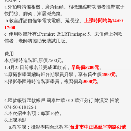
a.外拍時請備相機，廣角鏡頭。相機無縮時功能者攜帶電子
快門線。腳架，漸層減光鏡。
上課時間均為14:00-
:b.教室課請自備筆電或電腦、延長線。
17:00
c. 使用軟體計有:.Permiere 及LRTimelapse 5。未俱備上列軟
體者，老師將協助安裝試用版。
費用
本期縮時進階班,原價7500元。
早鳥價5200元
1.4月25日前報名並完成匯款者，
。
4800元
2.原攝影學園縮時班各期學員升學，享有舊生價
。
3000元
3.攝影學園縮時進階班學員，複習價為
。
4.匯款帳號匯款帳戶 國泰世華 013 華江分行 陳漢榮 帳號
074-50-618126-1
5.本次招生名額：每班16位。
6.上課地點：
台北巿中正區延平南路61號
a.教室課：攝影學園台北教室(