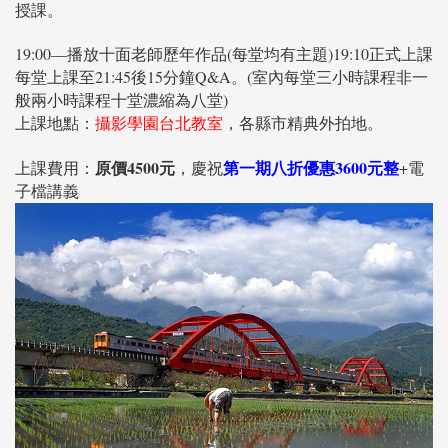
授課。
19:00—播放十面老師歷年作品(每堂均有主題)19:10正式上課
每堂上課至21:45後15分鐘Q&A。(室內每堂三小時課程非一
般兩小時課程十堂濃縮為八堂)
上課地點：
攝影學園台北教室
，各縣市精典外拍地。
原價4500元
第一期八折優惠3600元整
上課費用：
，慶祝
+電
子檔講義