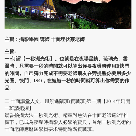
主辦：攝影學園 講師 十面埋伏蔡老師
主旨:
一:何謂【一秒測光術】。也就是在夜曝星軌、琉璃光、雲
瀑時，只需要一秒的時間就可以算出你要夜曝時使用B快門
的時間。自己獨力完成不需要老師朋友在旁提醒你要用多少
光圈、快門、ISO，在短短一秒的時間就可算出你需要的作
品。
二:十面講堂人文、風景進階班(實戰班)第一期【2014年只開
一班請把握】
晨昏拍攝大法一秒測光術、精準對焦法在十面老師這2年推
廣下，已成為夜曝時攝影人必學的寶典，首創一秒測光術的
十面老師應歷屆學員要求特開進階實戰班。