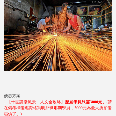
優惠方案
歷屆學員只需3000元。
1 【十面講堂風景、人文全攻略】
(請
在備考欄優惠資格寫明那班那期學員，3000元為最大折扣優
惠價了。)