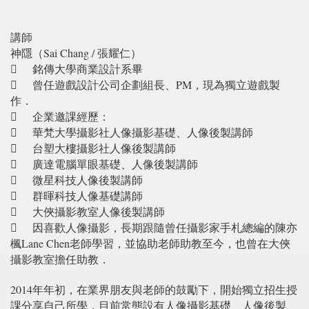
講師
神隱（Sai Chang / 張耀仁）

銘傳大學商業設計系畢

曾任遊戲設計公司企劃組長、PM，現為獨立遊戲製
作．

企業邀課經歷：

華梵大學攝影社人像攝影基礎、人像後製講師

台塑大樓攝影社人像後製講師

廣達電腦單眼基礎、人像後製講師

微星科技人像後製講師

群暉科技人像基礎講師

大俠攝影教室人像後製講師

因喜歡人像攝影，長期跟隨曾任攝影家手札總編的陳亦
楓Lane Chen老師學習，並協助老師助教至今，也曾在大俠
攝影教室擔任助教．
2014年年初，在業界朋友與老師的鼓勵下，開始獨立招生授
課分享自己所學，目前常態設有人像攝影基礎、人像後製、