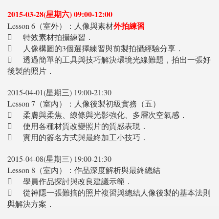
2015-03-28(星期六) 09:00-12:00
外拍練習
Lesson 6（室外）：人像與素材

特效素材拍攝練習．

人像構圖的3個選擇練習與前製拍攝經驗分享．

透過簡單的工具與技巧解決環境光線難題，拍出一張好
後製的照片．
2015-04-01(星期三) 19:00-21:30
Lesson 7（室內）：人像後製初級實務（五）

柔膚與柔焦、線條與光影強化、多層次空氣感．

使用各種材質改變照片的質感表現．

實用的簽名方式與最終加工小技巧．
2015-04-08(星期三) 19:00-21:30
Lesson 8（室內）：作品深度解析與最終總結

學員作品探討與改良建議示範．

從神隱一張難搞的照片複習與總結人像後製的基本法則
與解決方案．