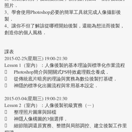
照片．
3、學會使用Photoshop必要的簡單工具就完成人像攝影後
製．
4、讓你不但了解該從哪裡開始後製，還能為想法而後製，
創造你的個人風格．
課表
2015-02-25(星期三) 19:00-21:30
Lesson 1（室內）：人像後製的基本理論與標準化作業流程

Photoshop簡介與開關式PS特效處理觀念養成．

從傳統底片暗房的理論與實務為數位後製打基礎．

神隱的標準化出圖流程與常用基本設定．
2015-03-04(星期三) 19:00-21:30
Lesson 2（室內）：人像後製初級實務（ㄧ）

整理照片圖庫與歸檔

神隱人像構圖的3個選擇．

細節階調還原實務、整體與局部調控、建立後製工作里