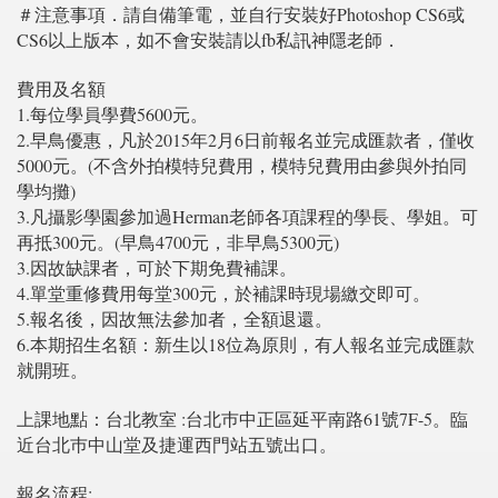
＃注意事項．請自備筆電，並自行安裝好Photoshop CS6或
CS6以上版本，如不會安裝請以fb私訊神隱老師．
費用及名額
1.每位學員學費5600元。
2.早鳥優惠，凡於2015年2月6日前報名並完成匯款者，僅收
5000元。(不含外拍模特兒費用，模特兒費用由參與外拍同
學均攤)
3.凡攝影學園參加過Herman老師各項課程的學長、學姐。可
再抵300元。(早鳥4700元，非早鳥5300元)
3.因故缺課者，可於下期免費補課。
4.單堂重修費用每堂300元，於補課時現場繳交即可。
5.報名後，因故無法參加者，全額退還。
6.本期招生名額：新生以18位為原則，有人報名並完成匯款
就開班。
上課地點：台北教室 :台北巿中正區延平南路61號7F-5。臨
近台北巿中山堂及捷運西門站五號出口。
報名流程: