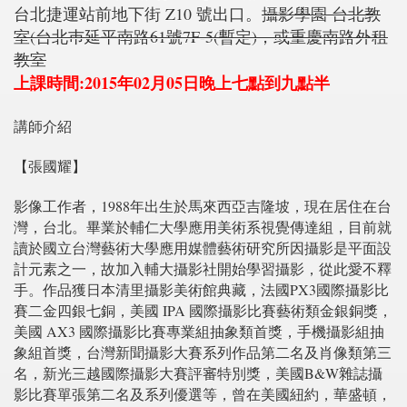
台北捷運站前地下街 Z10 號出口。
攝影學園 台北教
室(台北巿延平南路61號7F-5(暫定)，或重慶南路外租
教室
上課時間:2015年02月05日晚上七點到九點半
講師介紹
【張國耀】
影像工作者，1988年出生於馬來西亞吉隆坡，現在居住在台
灣，台北。畢業於輔仁大學應用美術系視覺傳達組，目前就
讀於國立台灣藝術大學應用媒體藝術研究所因攝影是平面設
計元素之一，故加入輔大攝影社開始學習攝影，從此愛不釋
手。作品獲日本清里攝影美術館典藏，法國PX3國際攝影比
賽二金四銀七銅，美國 IPA 國際攝影比賽藝術類金銀銅獎，
美國 AX3 國際攝影比賽專業組抽象類首獎，手機攝影組抽
象組首獎，台灣新聞攝影大賽系列作品第二名及肖像類第三
名，新光三越國際攝影大賽評審特別獎，美國B&W雜誌攝
影比賽單張第二名及系列優選等，曾在美國紐約，華盛頓，