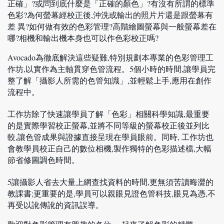
正確」?或問到底什麼是「正確的顏色」?有沒有所謂的標準
色彩?為何螢幕經校正後,沖洗或輸出的照⽚片還是跟螢幕有
差 異?如何做有效的
色彩管理
?高階繪圖螢幕與一般螢幕差在
哪?相機和輸出機本身也可以作色彩校正嗎?
Avocado
為徹底解決這些疑難,特別規劃本專業的色彩管理工
作坊,以實作為主軸貫穿色管流程。
5
個小時的時間,讓學員完
整了解「
攝影人所需的色管知識
」,並輕鬆上手,應用在創作
流程中。
工作坊除了快速讓學員了解「色彩」相關科學知識,最重要
的是實際學習校正螢幕,並將不同等級的螢幕校正後並列比
較,讓色管成果與證據直接呈現在學員眼前。同時, 工作坊也
會教學員校正自己的數位相機,製作獨特的色彩描述檔,大幅
節省修圖調色時間。
5
讓攝影人省去大量上網查找資料的時間,更無須苦讀晦澀的
教課書;更重要的是,學員可以親眼見證色管科技,眼見為憑,不
再受以訛傳訛的資訊誤導。