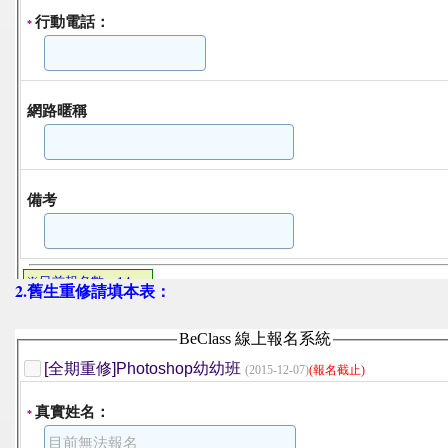
2.舊生重修請填本表：