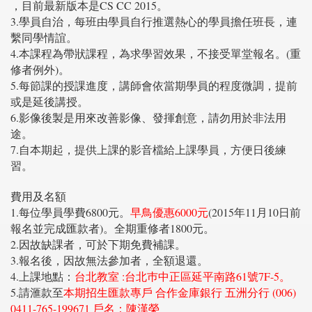
，目前最新版本是CS CC 2015。
3.學員自治，每班由學員自行推選熱心的學員擔任班長，連
繫同學情誼。
4.本課程為帶狀課程，為求學習效果，不接受單堂報名。(重
修者例外)。
5.每節課的授課進度，講師會依當期學員的程度微調，提前
或是延後講授。
6.影像後製是用來改善影像、發揮創意，請勿用於非法用
途。
7.自本期起，提供上課的影音檔給上課學員，方便日後練
習。
費用及名額
1.每位學員學費6800元。
早鳥優惠6000元
(2015年11月10日前
報名並完成匯款者)。全期重修者1800元。
2.因故缺課者，可於下期免費補課。
3.報名後，因故無法參加者，全額退還。
4.上課地點：
台北教室 :台北巿中正區延平南路61號7F-5。
5.請滙款至
本期招生匯款專戶 合作金庫銀行 五洲分行 (006)
0411-765-199671 戶名：陳漢榮