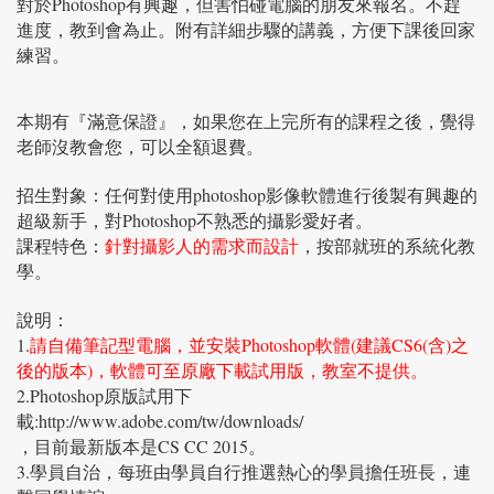
對於Photoshop有興趣，但害怕碰電腦的朋友來報名。不趕
進度，教到會為止。附有詳細步驟的講義，方便下課後回家
練習。
本期有『滿意保證』，如果您在上完所有的課程之後，覺得
老師沒教會您，可以全額退費。
招生對象：任何對使用photoshop影像軟體進行後製有興趣的
超級新手，對Photoshop不熟悉的攝影愛好者。
課程特色：
針對攝影人的需求而設計
，按部就班的系統化教
學。
說明：
1.
請自備筆記型電腦，並安裝Photoshop軟體(建議CS6(含)之
後的版本)，軟體可至原廠下載試用版，教室不提供。
2.Photoshop原版試用下
載:http://www.adobe.com/tw/downloads/
，目前最新版本是CS CC 2015。
3.學員自治，每班由學員自行推選熱心的學員擔任班長，連