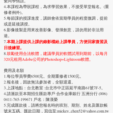
繫同學情誼。
4.本課程為帶狀課程，為求學習效果，不接受單堂報名。(重
修者例外)。
5.每節課的授課進度，講師會依當期學員的程度微調，提前
或是延後講授。
6.影像後製是用來改善影像、發揮創意，請勿用於非法用
途。
本
期上課提供上課的錄影檔給上課學員，方便回家復習及
7.
日後練習。
8.
鼓勵使用合法軟體，建議學員於軟體試用到期前，以每月
320元租用Adobe公司的Photoshop+Lightroom軟體。
費用及名額
1.每位學員學費6500元。全期重修者1500元。
2.報名後，因故無法參加者，全額退還。
3.上課地點：台北教室 :台北巿中正區延平南路61號7F-5。
4.請滙款至本期招生匯款專戶 合作金庫銀行 五洲分行 (006)
0411-765-199671 戶名：陳漢榮
5.完成匯款後，請將您報名時的班別、期別、姓名及匯款帳
號末五碼、匯款日期，寫信至:mickey_chen52@yahoo.com.tw