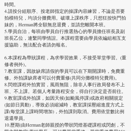
時間。
4.請按分組順序、按老師指定的操課內容練習，不論是否要
拍模特兒，均須分攤費用。破壞上課秩序，只想狂按快門拍
妹的，Herman將全額無息退費，並請您離開本班。
5.學員自治，每班由學員自行推選熱心的學員擔任班長及副
班長乙位，連繫同學情誼。本課程需要由學員依編組相互支
援協助，無法配合者請勿報名。
6.本課程為帶狀課程，為求學習效果，不接受單堂學習。(重
修者例外)。
7.教室課，因故缺席請假的學員可以在下期開課時，免費重
修。外拍課缺席者可以付費重修(共同分攤模特兒費用)。
8.閃燈課程外拍實習，風雨無阻，除非人事行政局發布不上
班、不上課。若個人考量路程安全，得自行決定是否前往。
9.教室課或外拍課，如因天候(如颱風停課)或政府相關規定
(如節日異動)，導致必須縮減時，教室課採壓縮進度方式上
課(每堂課上課時間增加)，外拍課則取消。費用依堂數比例
退還學員。
10.歷期(由Herman老師親授的帶狀閃燈基礎課程或閃創，不