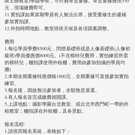
限主辦教室)學姐學長，可付費單堂重修。單堂重修費用350
元，現場繳費即可。
11.實拍課如果當期學員有人無法出席，接受重修生的遞補
參加實拍課。
12.外拍時間地點，教室得依天候及各項因素調整。
費用
1.每位學員學費8500元，閃燈基礎班或是人像基礎班(人像初
級班)學員優惠價8000元。(不含模特兒費用，實拍練習所需
的模特兒，棚拍課使用外租棚，費用由參加拍攝的學員均
攤)
2.本期全期重修特惠價格1800元，全期重修可直接參加實拍
練習。
3.報名後，因故無法參加者，全額無息退還。
4.有人報名並完成繳費就開課。
5.上課地點：攝影學園台北教室、或台北巿西門町一帶的外
租教室；棚拍課在外租棚，及各景點。
報名流程:
1.請填寫報名系統，表格如下：