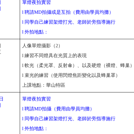
日
單燈夜拍實習
日
l
聘請
MD
拍攝或是互拍（費用由學員均攤）
l
同學自己練習架燈打光、老師於旁指導施行
l
外拍地點：
日
人像單燈攝影（2）
三
l
練習不同燈具在光質上的表現
l
軟光（柔光罩、反射傘）、以及硬燈（裸燈、蜂巢
l
束光的練習（使用閃燈焦距變化以及蜂巢罩）
上課地點：華山特區
0日
單燈夜拍實習
日
l
聘請
MD
拍攝（費用由學員均攤）
l
同學自己練習架燈打光、老師於旁指導施行
l
外拍地點：