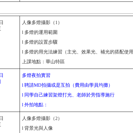
3日
人像多燈攝影（1）
三
l
多燈的運用範圍
l
多燈的設置步驟
l
多燈的用光法練習（主光、效果光、補光的搭配使
上課地點：華山特區
7日
多燈夜拍實習
日
l
聘請
MD
拍攝或是互拍（費用由學員均攤）
l
同學自己練習架燈打光、老師於旁指導施行
l
外拍地點：
0日
人像多燈攝影（2）
三
l
背景光與人像