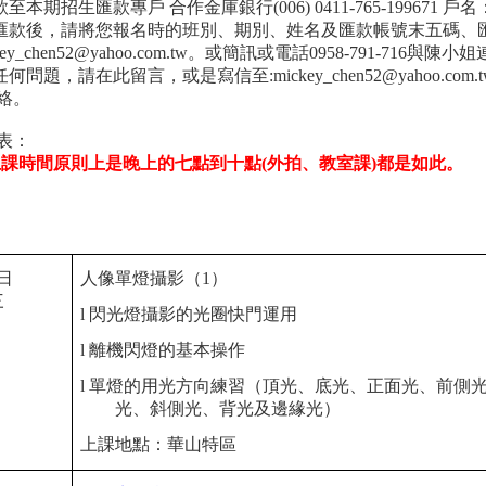
款至本期招生匯款專戶 合作金庫銀行(006) 0411-765-199671 戶
成匯款後，請將您報名時的班別、期別、姓名及匯款帳號末五碼、
key_chen52@yahoo.com.tw。或簡訊或電話0958-791-716與陳小
任何問題，請在此留言，或是寫信至:mickey_chen52@yahoo.com.
絡。
表：
上課時間原則上是晚上的七點到十點(外拍、教室課)都是如此。
0日
人像單燈攝影（1）
三
l
閃光燈攝影的光圈快門運用
l
離機閃燈的基本操作
l
單燈的用光方向練習（頂光、底光、正面光、前側
光、斜側光、背光及邊緣光）
上課地點：華山特區