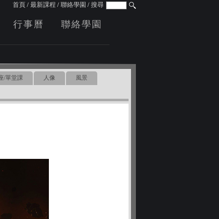
首頁
/
最新課程
/
聯絡學園
/
搜尋
行事曆
聯絡學園
座/單堂課
人像
風景