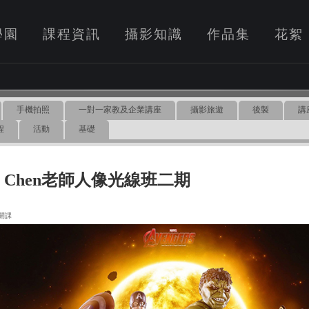
學園
課程資訊
攝影知識
作品集
花絮
手機拍照
一對一家教及企業講座
攝影旅遊
後製
講
程
活動
基礎
ne Chen老師人像光線班二期
0 開課