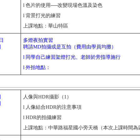
l
色片的使用──改變現場色溫及染色
l
背景打光的練習
上課地點：華山特區
4日
多燈夜拍實習
日
聘請
MD
拍攝或是互拍（費用由學員均攤）
l
同學自己練習架燈打光、老師於旁指導施行
l
外拍地點：
日
人像與HDR攝影（1）
日
l
人像結合HDR的注意事項
l
HDR的拍攝練習
上課地點：中華路福星國小旁天橋（本次上課時間為