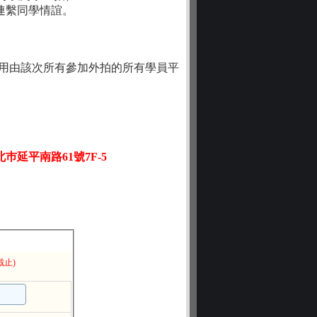
連繫同學情誼。
，費用由該次所有參加外拍的所有學員平
巿延平南路61號7F-5