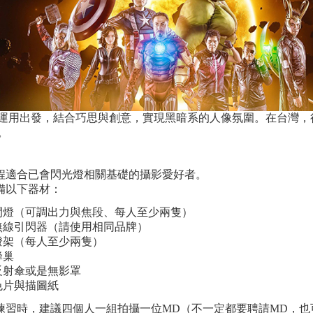
運用出發，結合巧思與創意，實現黑暗系的人像氛圍。在台灣，
。
課程適合已會閃光燈相關基礎的攝影愛好者。
自備以下器材：
閃燈（可調出力與焦段、每人至少兩隻）
無線引閃器（請使用相同品牌）
燈架（每人至少兩隻）
蜂巢
反射傘或是無影罩
色片與描圖紙
拍練習時，建議四個人一組拍攝一位MD（不一定都要聘請MD，