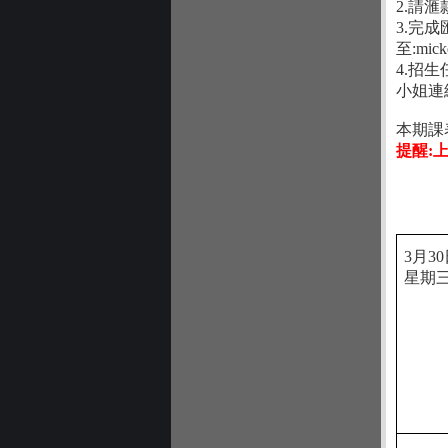
2.請滙
3.完
至:mic
4.招生
小姐連
本期課
提醒:
3月3
星期