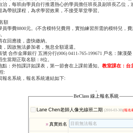
員自治，每班由學員自行推選熱心的學員擔任班長及副班長乙位，
課程為帶狀課程，為求學習效果，不接受單堂學習。
名額
位學員學費8800元。(不含模特兒費用，實拍練習所需的模特兒
)。
用請在回應後，盡快繳納。
名後，因故無法參加者，無息全額退還。
帳號 合作金庫銀行 五洲分行(006) 0411-765-199671 戶名：陳漢榮
次招生當期正取名額：8位。
課地點：外拍課詳如課表，第一節會在上課前通知。
教室課在：台北
程:
填寫報名系統，報名系統連結如下: