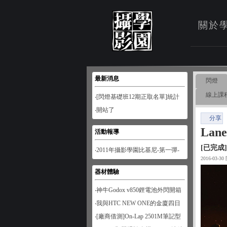
關於
最新消息
閃燈
線上課
‧[閃燈基礎班12期正取名單]統計
至1月28日
‧開站了
分享
La
活動報導
[已完成]
‧2011年攝影學園比基尼-第一彈-
2016-03-3
南寮風情
器材體驗
‧神牛Godox v850鋰電池外閃開箱
‧我與HTC NEW ONE的金廈四日
遊
‧[廠商借測]On-Lap 2501M筆記型
螢幕開箱試用