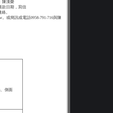
名：陳漢榮
匯款日期，寫信
姐連絡。
tw。或簡訊或電話0958-791-716與陳
光、側面