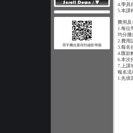
4.學
5.本
費用及
1.每
均分攤
2.費
用手機也看得到攝影學園
3.報
4.匯款
6.本
7.上
報名流
1.先