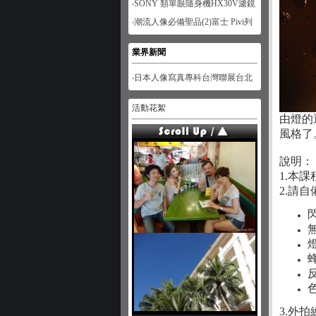
‧SONY 類單眼隨身機HX30V濾鏡
功能體驗-人像篇
‧潮流人像必備聖品(2)富士 Pivi列
印機
業界新聞
‧日本人像寫真專科台灣聯展台北
展
活動花絮
由燈的
風格了
說明：
1.本
2.請
3.外