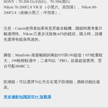
SONY：70-200 G(小白G)、70-300(黑G)
Nikon 70-200F2.8 VR II （小黑六、高預算）、Nikon 80-
200F2.8（俗稱小黑三；中預算）。
注意：Canon使用者如果有意昇級全幅機，購鏡時應考量片
幅適用性。Nikon 己逐步汰除無AFS的鏡頭，購入時，請優
先選擇有鏡身馬達的。
腳架：Manfrotto 推最暢銷的兩款055與190超值！055較重較
大，190較輕較適中，二者均以「PRO」款最超值實用。雲
台可配486RC 2。
防潮箱：可以選擇70公升左右電子防潮箱，價格功能比最
高。
更多攝影知識請至PC版觀看