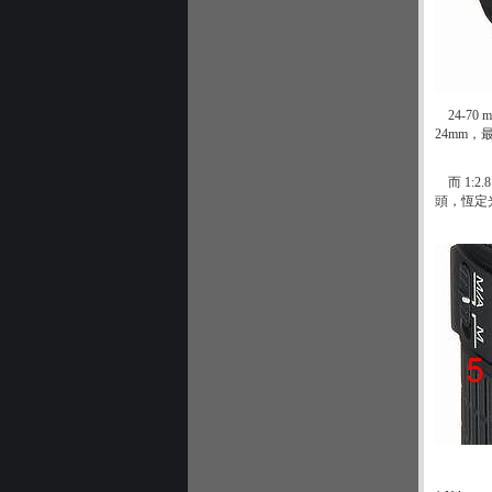
24-7
24mm，
而 1:2
頭，恆定