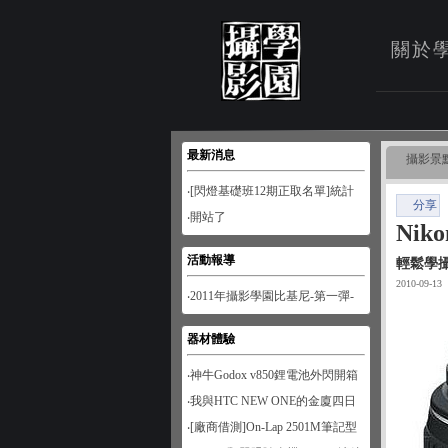
關於
最新消息
攝影景
‧[閃燈基礎班12期正取名單]統計
分享
至1月28日
‧開站了
Ni
活動報導
輕鬆學
2010-09-13
‧2011年攝影學園比基尼-第一彈-
南寮風情
器材體驗
‧神牛Godox v850鋰電池外閃開箱
‧我與HTC NEW ONE的金廈四日
遊
‧[廠商借測]On-Lap 2501M筆記型
螢幕開箱試用