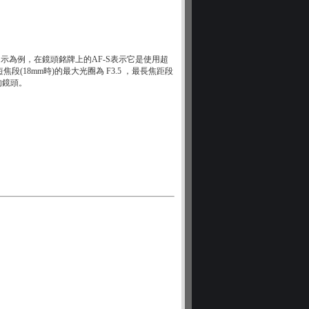
示為例，在鏡頭銘牌上的AF-S表示它是使用超
段(18mm時)的最大光圈為 F3.5 ，最長焦距段
的鏡頭。