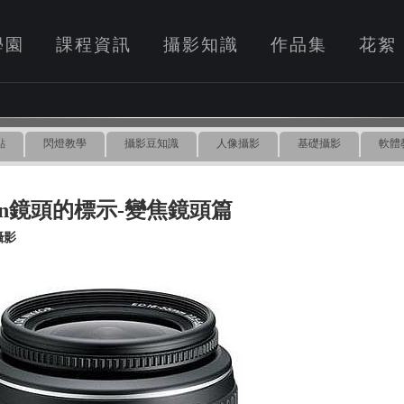
學園
課程資訊
攝影知識
作品集
花絮
點
閃燈教學
攝影豆知識
人像攝影
基礎攝影
軟體
kon鏡頭的標示-變焦鏡頭篇
攝影