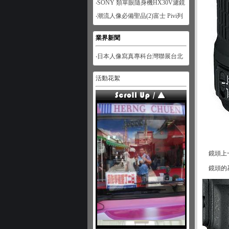
‧SONY 類單眼隨身機HX30V濾鏡
功能體驗-人像篇
‧潮流人像必備聖品(2)富士 Pivi列
印機
業界新聞
‧日本人像寫真專科台灣聯展台北
展
活動花絮
鏡頭上一
鏡頭的基