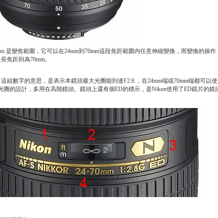
0 mm 是變焦範圍，它可以在24mm到70mm這段焦距範圍內任意伸縮變換，而變換的
最長焦距則為70mm。
.8 這組數字的意思，是表示本鏡頭最大光圈能到達F2.8 ，在24mm端或70mm端都可
光圈的設計，多用在高階鏡頭。鏡頭上還有個ED的標示，是Nikon使用了ED鏡片的鏡