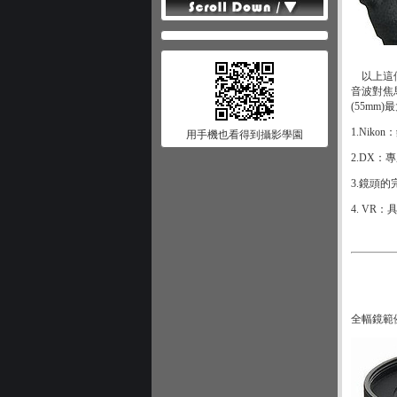
以上這個
音波對焦馬
(55mm
1.Nik
用手機也看得到攝影學園
2.DX：
3.鏡頭的
4. VR
全幅鏡範