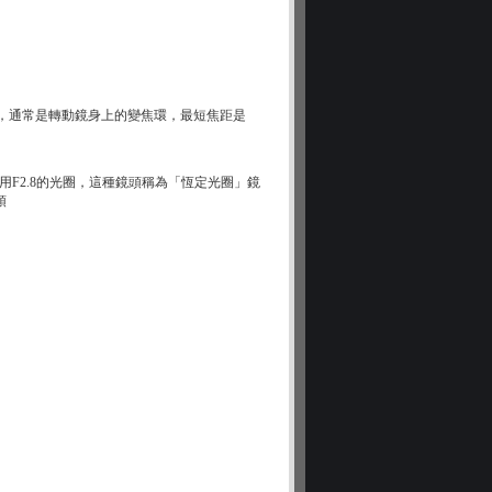
操作，通常是轉動鏡身上的變焦環，最短焦距是
以使用F2.8的光圈，這種鏡頭稱為「恆定光圈」鏡
頭