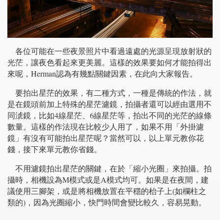
各位可能在一些夜景照片中看過遠處的光源呈現放射狀的
光茫，讓夜色看起來更美麗。這樣的效果要如何才能拍得出
來呢，Herman認為有幾點關鍵因素，在此向大家報告。
要拍出星茫的效果，有二種方式，一種是傳統的作法，就
是在鏡頭前加上特殊的星茫濾鏡，拍攝者還可以經由選用不
同淲鏡，比如4線星茫、6線星茫等，拍出不同的光茫的線條
數量。這樣的作法現在比較少人用了，如果不用「外掛濾
鏡」有沒有可能拍出星茫呢？當然可以，以上單元教你花
錢，接下來單元教你省錢。
不用濾鏡拍出星茫的關鍵，在於「縮小光圈」來拍攝。拍
攝時，相機設為M模式或是A模式均可。如果是在夜間，建
議使用三腳架，或是將相機放置在平穩的枱子上(如欄柱之
類的)，因為光圈縮小，快門時間會變比較久，容易晃動。