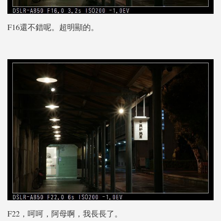
F16還不錯呢。超明顯的。
F22，呵呵，阿母啊，我長長了。