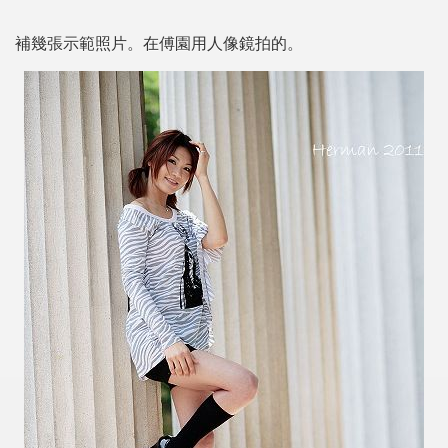
補幾張示範照片。在傅園用人像鏡拍的。