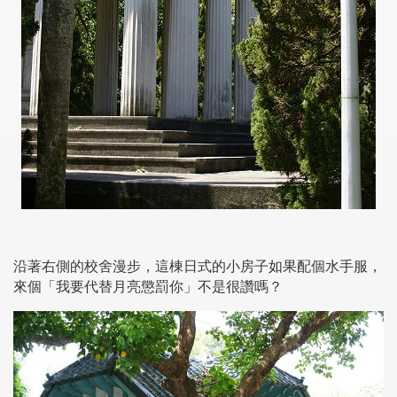
沿著右側的校舍漫步，這棟日式的小房子如果配個水手服，
來個「我要代替月亮懲罰你」不是很讚嗎？