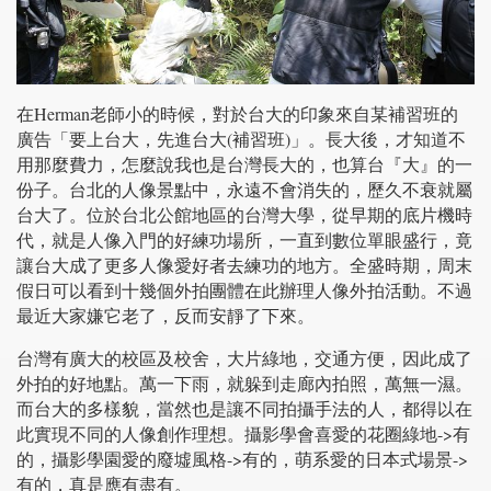
在Herman老師小的時候，對於台大的印象來自某補習班的
廣告「要上台大，先進台大(補習班)」。長大後，才知道不
用那麼費力，怎麼說我也是台灣長大的，也算台『大』的一
份子。台北的人像景點中，永遠不會消失的，歷久不衰就屬
台大了。位於台北公館地區的台灣大學，從早期的底片機時
代，就是人像入門的好練功場所，一直到數位單眼盛行，竟
讓台大成了更多人像愛好者去練功的地方。全盛時期，周末
假日可以看到十幾個外拍團體在此辦理人像外拍活動。不過
最近大家嫌它老了，反而安靜了下來。
台灣有廣大的校區及校舍，大片綠地，交通方便，因此成了
外拍的好地點。萬一下雨，就躲到走廊內拍照，萬無一濕。
而台大的多樣貌，當然也是讓不同拍攝手法的人，都得以在
此實現不同的人像創作理想。攝影學會喜愛的花圈綠地->有
的，攝影學園愛的廢墟風格->有的，萌系愛的日本式場景->
有的，真是應有盡有。