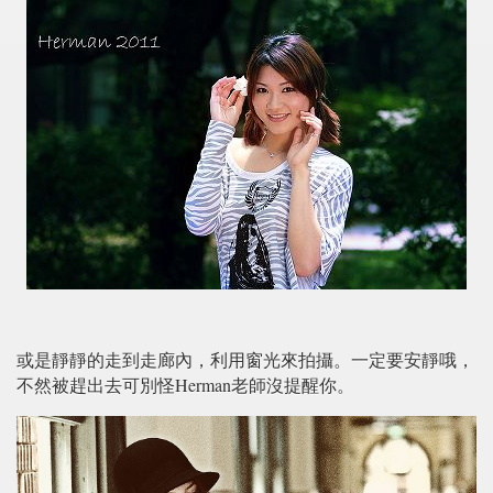
或是靜靜的走到走廊內，利用窗光來拍攝。一定要安靜哦，
不然被趕出去可別怪Herman老師沒提醒你。