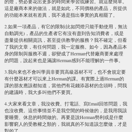
的燈，勢必要花出更多的時間來學習或練習。就這麼簡單。
這是廠商本來的做法，就是如此，不同價格的產品，所提供
的功能本來就有差異，我不過是指出事實的真相罷了。
2.如果一項產品，有它的限制(比如閃燈只能手動使用，無法
自動調光)，產品的生產者它有沒有盡到告知消費者，或是
盡量提供相關資訊，甚至提供教學的服務？我不確定，但看
了我的文章，有任何問題，我一定服務。如今，因為產品本
身的限制與服務不週，卻變成了Herman代替廠商要來處理
的問題，說起來也是滿讓Herman感到不能理解的一件事。
3.我向來也不會叫學員非要買高級器材不可，也不會規定要
有什麼器材才可以來上Herman的課。有實際上過Herman的
課的朋友應該都知道，當他們有花錢添器材的念頭時，問我
的建議時，我大多叫他們不要買。
4.大家來看文章，我沒收費。打電話、寫Email回答問題，我
也沒收費。這些事情並不是我空閒的時候做的，是我用我該
要睡覺、休息的時間做的。再要是說Herman勢利或是什麼
影響窮人的受教權之類的，我就真的不知道該怎麼做，才是
對的了。