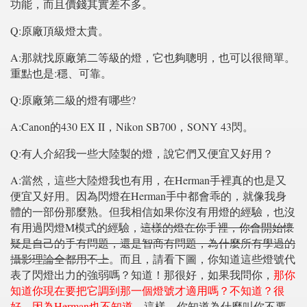
功能，而且價錢其實差不多。
Q:原廠頂級燈太貴。
A:那就找原廠第二等級的燈，它也夠聰明，也可以很簡單。
重點也是:穩、可靠。
Q:原廠第二級的燈有哪些?
A:Canon的430 EX II，Nikon SB700，SONY 43閃。
Q:有人介紹我一些大陸製的燈，說它們又便宜又好用？
A:當然，這些大陸燈我也有用，在Herman手裡真的也是又
便宜又好用。因為閃燈在Herman手中都會乖的，就像我身
體的一部份那麼熟。但我相信如果你沒有用燈的經驗，也沒
有用過閃燈M模式的經驗，
這樣的燈在你手裡，你會開始懷
疑是自己的手有問題，還是智商有問題，為什麼所有學過的
攝影理論全都用不上
。而且，請看下圖，你知道這些燈號代
表了閃燈出力的強弱嗎？知道！那很好，如果我問你，
那你
知道你現在要把它調到那一個燈號才適用嗎？不知道？很
好，因為Herman也不知道
，這樣，你知道為什麼叫你不要