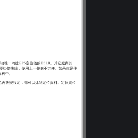
旬)唯一內建GPS定位儀的DSLR。其它廠商的
還要掛條接線，使用上一整個不方便。如果你是使
資枓中。
時也再改變設定，都可以抓到定位資料。定位資位