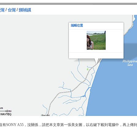
沒有SONY A55，沒關係，請把本文章第一張美女圖，以右鍵下載到電腦中，再上傳到你的