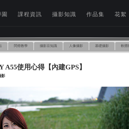
學園
課程資訊
攝影知識
作品集
花絮
點
閃燈教學
攝影豆知識
人像攝影
基礎攝影
軟體
NY A55使用心得【內建GPS】
攝影