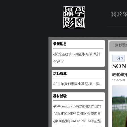
關於
最新消息
攝影景
‧[閃燈基礎班12期正取名單]統計
分享
至1月28日
‧開站了
SO
活動報導
輕鬆學
2010-09-21
‧2011年攝影學園比基尼-第一彈-
南寮風情
器材體驗
‧神牛Godox v850鋰電池外閃開箱
‧我與HTC NEW ONE的金廈四日
遊
‧[廠商借測]On-Lap 2501M筆記型
螢幕開箱試用