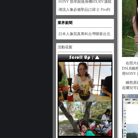
‧SONY 類單眼隨身機HX30V濾鏡
功能體驗-人像篇
‧潮流人像必備聖品(2)富士 Pivi列
印機
業界新聞
‧日本人像寫真專科台灣聯展台北
展
活動花絮
在照片內
DSLR
用SON
雖然原廠
在哪兒可