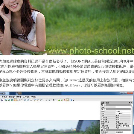
加位經緯度的資料已經不是什麼新發明了。但SONY的A55是目前(截至2010年9月中
雖然也可以在拍攝時寫入衛星定焦資料，但都必須另外購買昂貴的GPS訊號接收配件，
Y 的A55就不必外掛接收器，本身就能自動接收衛星定位資料，並直接寫入照片的EXIF
並沒說明從開機到定好位要多久時間，但Herman這幾天的使用上都沒問題，拍攝
以看到？如果你電腦中有圖檔管理軟體(如ACD See)，你就可以看到相關的欄位。