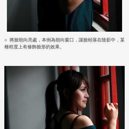
○
將臉朝向亮處，本例為朝向窗口，讓臉頰落在陰影中，某
種程度上有修飾臉形的效果。