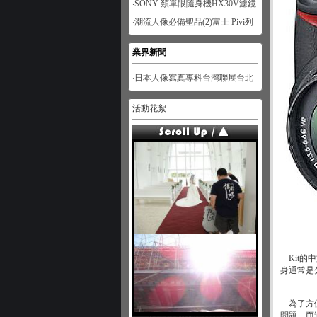
‧SONY 類單眼隨身機HX30V濾鏡
功能體驗-人像篇
‧潮流人像必備聖品(2)富士 Pivi列
印機
業界新聞
‧日本人像寫真專科台灣聯展台北
展
活動花絮
Kit的
身通常是
為了方便
問題，而