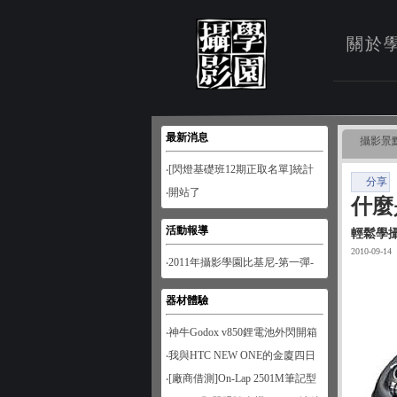
關於
最新消息
攝影景
‧[閃燈基礎班12期正取名單]統計
分享
至1月28日
‧開站了
什麼
活動報導
輕鬆學
2010-09-14
‧2011年攝影學園比基尼-第一彈-
南寮風情
器材體驗
‧神牛Godox v850鋰電池外閃開箱
‧我與HTC NEW ONE的金廈四日
遊
‧[廠商借測]On-Lap 2501M筆記型
螢幕開箱試用