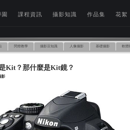
學園
課程資訊
攝影知識
作品集
花絮
點
閃燈教學
攝影豆知識
人像攝影
基礎攝影
軟體
是Kit？那什麼是Kit鏡？
攝影