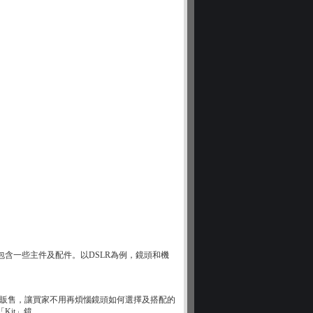
含一些主件及配件。以DSLR為例，鏡頭和機
起販售，讓買家不用再煩惱鏡頭如何選擇及搭配的
Kit」鏡。