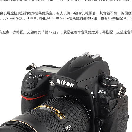
通常會以用途較廣泛的標準變焦鏡為主，有人以為Kit鏡會比較陽春，其實並不然，為因應
Nikon 來說，D3100，搭配AF-S 18-55mm變焦鏡的基本kit組，也有D700搭配 AF-S 
有廠家一次搭配二支鏡頭的「雙Kit組」，就是在標準變焦鏡之外，再搭配一支望遠變