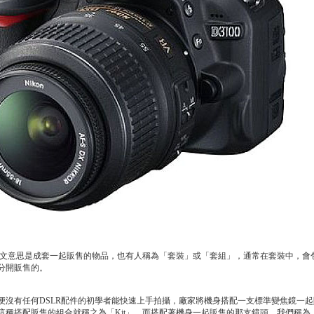
中文意思是成套一起販售的物品，也有人稱為「套裝」或「套組」，通常在套裝中，會包
分開販售的。
沒有任何DSLR配件的初學者能快速上手拍攝，廠家將機身搭配一支標準變焦鏡一
這種搭配販售的組合就稱之為「Kit」。而搭配著機身一起販售的那支鏡頭，我們稱為「