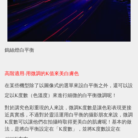
鎢絲燈白平衡
高階適用-用微調的K值來美白膚色
在某些機型除了以圖像式的選單來設白平衡之外，還可以設
K
定以
度數（色溫度）來進行細微的白平衡微調呢！
K
對於講究色彩重現的人來說，微調
度數是讓色彩表現更接
近真實感，不過對於靈活運用白平衡的攝影朋友來說，微調
K
度數可以讓他們在拍攝時取得更美白的肌膚呢！基本的做
K
K
法，是將白平衡設定在「
度數」，並將
度數設定在