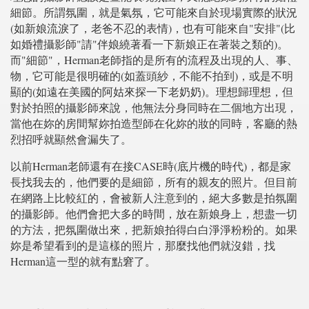
細節。所謂氛圍，就是氣氛，它可能來自於現場實際的狀況
(如新娘流淚了，老爸不忍的表情)，也有可能來自"安排"(比
如婚禮攝影師"請"伴娘繞著看一下新娘正在著裝之類的)。
而"細節"，Herman老師指的是所有的流程及出現的人、事、
物，它可能是很明確的(如蓋頭紗，不能不拍到)，或是不明
顯的(如遠在美國的阿姑來探一下老奶奶)。理想歸理想，但
對於拍照的攝影師來說，他無法分身同時在二個地方出現，
當他在妳的房間幫妳拍造型師在化妳的妝的同時，客廳的熱
烈招呼就顯然會漏失了。
以前Herman老師還有在接CASE時(底片機的時代)，都是家
長找我去的，他們要的是細節，所有的親友的照片。但目前
在網路上比較紅的，會被新人注意到的，絕大多數是拍氛圍
的攝影師。他們會把大多的時間，放在新娘身上，想盡一切
的方法，把氛圍做出來，把新娘拍得白白淨淨粉粉的。如果
妳是希望看到的是這樣的照片，那麼找他們就沒錯，找
Herman這一型的就有點窘了。