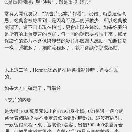
2.是重視"張數"與"時數"，還是重視"經典"
常有人開玩笑說，"預告片比本片好看"。沒錯，就是這個意
思。經典會被妳看到，是因為不經典的張數少，所以經典被
突顯了。這不只出現在拍照，更會出現在錄影。如果妳要的
是所有的上台發言的長官，每一句的話都要被拍下來，那麼
保證你的影片不會像梁靜茹的影片那麼讓人感動。拍照也是
一樣，張數多了，細節流程多了，就不會讓你那麼感動。
以上這二項，Herman認為是在挑選攝影師時，首要注意
的。
如果大方向確定了，再溝通
3.交片的內容
是大檔(1000萬畫素以上的JPEG)及小檔(1024長邊，適合網
路發表)都給？要不要定最低的張數(時數?)。這沒有絕對，
一般習俗流程下來，迎取聚+宴客，出個300~400張還算合
理，但如果妳儀式很少，桌數少(那種只有個位數或十來