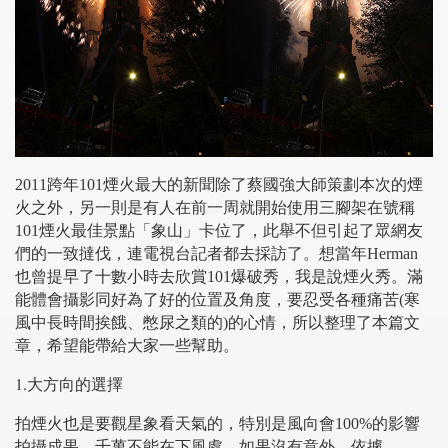
2011
跨年
101
煙火最大的新聞除了蔡國強大師策劃本次的煙
火之外，另一則是有人在前一周就開始使用三腳架在號稱
101
煙火最佳景點「象山」卡位了，此舉不但引起了眾網友
們的一致撻伐，連電視台記者都去採訪了。想當年
Herman
也曾提早了十數小時去欣賞
101
爆破秀，我是說煙火秀。滿
能體會攝影同好為了好的位置及角度，要忍受各種痛苦
(
寒
風中長時間挨餓、憋尿之類的
)
的心情，所以整理了本篇文
章，希望能帶給大家一些幫助。
1.
大方向的選擇
拍煙火也是要觀星象看天氣的，特別是風向會
100%
的影響
拍攝成果，千萬不能在下風處。如果沒有意外，依據