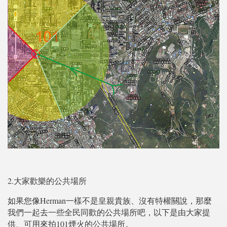
2.
大家歡樂的公共場所
Herman
如果您像
一樣不是皇親貴族、沒有特權關說，那麼
我們一起去一些全民同歡的公共場所吧，以下是由大家提
101
供、可用來拍
煙火的公共場所。