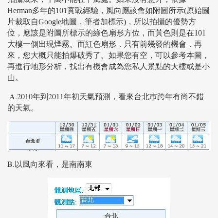
Herman
多年的
101
實戰經驗，風向應該會如附圖所示
(
原始圖
片裁取自
Google
地圖，筆者加標示
)
，所以拍攝的優勢方
位，應該是附圖所標示的綠色扇形方位，而黃色則是在101
大樓一側出現煙霧。而紅色扇形，只有前幾發的機會，再
來，您大概只能拍爆破秀了。如果您有空，可以參考本圖，
再進行地形分析，找出有機會成為您私人景點的大樓或是小
山。
A.2010年到2011年初天氣預測，看來台北巿跨年有尚不錯
的天氣。
B.以風向來看，是南南東