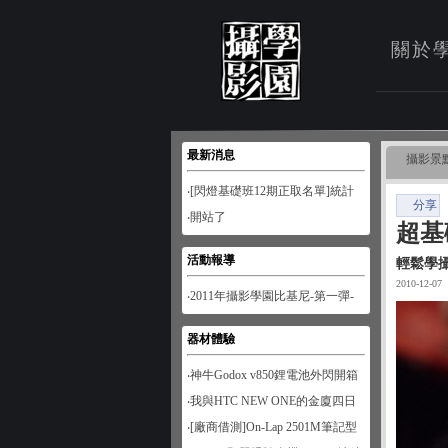
關於
最新消息
攝影景
‧[閃燈基礎班12期正取名單]統計
分享
至1月28日
‧開站了
超基
活動報導
輕鬆學
2010-12-07
‧2011年攝影學園比基尼-第一彈-
南寮風情
器材體驗
‧神牛Godox v850鋰電池外閃開箱
‧我與HTC NEW ONE的金廈四日
遊
‧[廠商借測]On-Lap 2501M筆記型
螢幕開箱試用