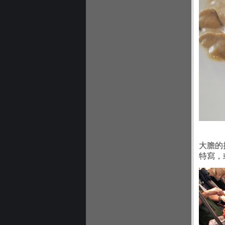
大膽的
特寫，