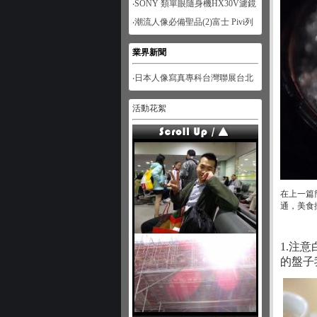
‧SONY 類單眼隨身機HX30V濾鏡
功能體驗-人像篇
‧潮流人像必備聖品(2)富士 Pivi列
印機
業界新聞
‧日本人像寫真專科台灣聯展台北
展
活動花絮
在上一篇
通，美食
1.注
的盤子