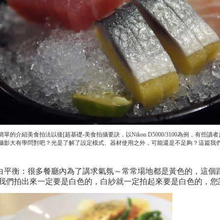
簡單的介紹美食拍法以後
[
超基礎
-
美食拍攝要訣，以
Nikon D5000/3100
為例
，有些讀者
攝影大有學問對吧？光是了解了設定模式、器材使用之外，可能還是不足夠？這篇我
意白平衡：很多餐廳內為了講求氣氛～常常場地都是黃色的，這個
我們拍出來一定要是白色的，白紗就一定拍起來要是白色的，您