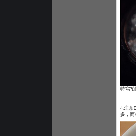
特寫拍
4.注意
E
多，而