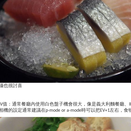
攝也很討喜
值：通常餐廳內使用白色盤子機會很大，像是義大利麵餐廳、
V
I
相機的設定通常建議在
時可以把
左右，食
p-mode or a-mode
EV+1