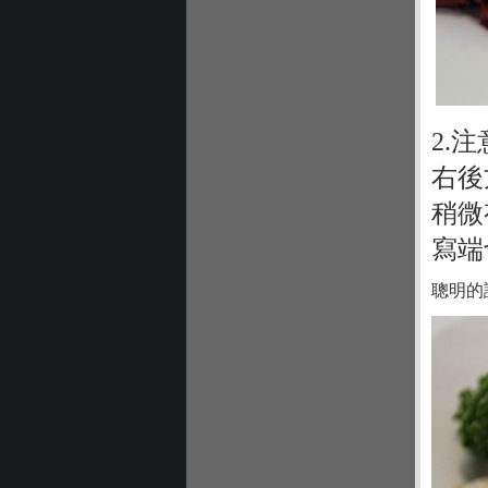
2.
右後
稍微
寫端
聰明的