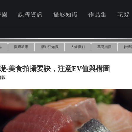
學園
課程資訊
攝影知識
作品集
花絮
點
閃燈教學
攝影豆知識
人像攝影
基礎攝影
軟體
礎-美食拍攝要訣，注意EV值與構圖
攝影