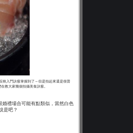
反映入門訣竅掌握到了～但是拍起來還是很普
們在教大家幾個拍攝美食訣竅。
跟婚禮場合可能有點類似，當然白色
說是吧？