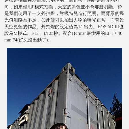
向，如果僅用P模式拍攝，天空的藍色並不會那麼明顯。於
是我們使用了一支外拍燈，對模特兒進行照明。而背景的曝
光值測略為不足。如此便可以拍出人物的曝光正常，而背景
天空更藍的作品。外拍燈的設定值為1/4出力。EOS 5D III也
設為M模式。F13，1/125秒。配合Herman最愛用的EF 17-40
mm F4(好久沒出動了)。