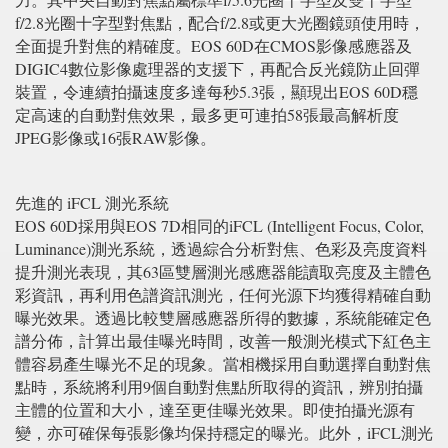
f/2.8光圈十字型對焦點，配合f/2.8或更大光圈鏡頭使用時，
全面提升對焦的精確度。EOS 60D在CMOS影像感應器及
DIGIC4數位影像處理器的支援下，再配合反光鏡防止回彈
裝置，令連續拍攝速度多達每秒5.3張，顯現出EOS 60D穩
定高速的自動對焦效果，最多更可連拍58張最高解析度
JPEG影像或16張RAW影像。
先進的 iFCL 測光系統
EOS 60D採用與EOS 7D相同的iFCL (Intelligent Focus, Color,
Luminance)測光系統，透過綜合分析對焦、色彩及亮度資料
提升測光表現，其63區雙層測光感應器能讀取亮度及主體色
彩資訊，再利用色譜資訊測光，任何光源下均獲得精確自動
曝光效果。透過比較雙層感應器所得的數據，系統能確定色
譜分佈，計算出最佳曝光時間，改善一般測光模式下紅色主
體容易產生曝光不足的現象。當相機採用自動選擇自動對焦
點時，系統將利用9個自動對焦點所取得的資訊，辨別拍攝
主體的位置和大小，達至更佳曝光效果。即使拍攝光源有
變，亦可確保每張影像均保持穩定的曝光。此外，iFCL測光