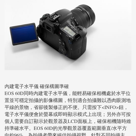
內建電子水平儀 確保構圖準確
EOS 60D同時內建電子水平儀，能輕易確保相機處於水平位
置並可穩定拍攝的影像構圖，特別適合拍攝難以憑肉眼測地
平線的景物，省卻後製修正的不便。只需按下<INFO>鈕，
電子水平儀便會於螢幕或即時顯示模式上出現；另外亦可按
個人需要自訂顯示於觀景器及LCD面板上，確保相機隨時維
持準確水平。EOS 60D的光學觀景器覆蓋範圍垂直/水平方
向約96%，為拍攝者帶來絕佳拍攝視野。針對不同拍攝主