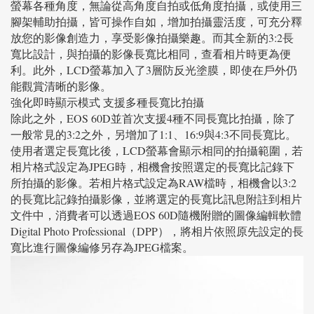
螢幕各種角度，無論從高角度自拍或低角度拍攝，或使用三
腳架輔助拍攝，皆可操作自如，增加拍攝靈活度，可充分釋
放您的影像創造力，享受影像拍攝樂趣。而其全新的3:2長
寬比設計，與拍攝的影像長寬比相同，查看相片時更為便
利。此外，LCD螢幕加入了3層防反光塗膜，即使在戶外仍
能觀賞清晰的影像。
強化即時顯示模式 支援多種長寬比拍攝
除此之外，EOS 60D並首次支援4種不同長寬比拍攝，除了
一般常見的3:2之外，另增加了1:1、16:9與4:3不同長寬比。
使用者選定長寬比後，LCD螢幕會顯示相同的拍攝範圍，若
相片格式設定為JPEG時，相機會按照選定的長寬比記錄下
所拍攝的影像。若相片格式設定為RAW檔時，相機會以3:2
的長寬比記錄拍攝影像，並將選定的長寬比訊息附註到相片
文件中，消費者可以透過EOS 60D隨機附贈的圖像編輯軟體
Digital Photo Professional（DPP），將相片依照原先設定的長
寬比進行圖像編修另存為JPEG檔案。