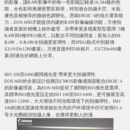
的影像，讓RAW影像中的每一色彩能記錄達16,384級的色
階，令色彩和漸層更豐富順滑，特別適合拍攝天空、水面、
膚色及植物等的微細色調變化。憑藉DIGIC 4的強大運算能
力，EOS 60D才能提供內建的RAW影像編修功能，方便拍
攝者直接於相機上操作處理，亦帶來更多檔案類型選擇: 3種
RAW與8種JPEG格式，以配合不同拍攝用途；新加入的M-
RAW，S-RAW令拍攝更富彈性，而JPEG格式中則新增
S2(1920x1280畫素)，方便直接列印4R相片，S3(720x480畫
素)則適合於網路上分享。
ISO 100至6400廣闊感光度 帶來更大拍攝彈性
EOS 60D的全新設計低雜訊CMOS影像感測器配合DIGIC 4
的影像處理器，為EOS 60D提供了廣闊的ISO感光度選擇。
其標準ISO感光度設定由ISO 100至ISO 6400，更可擴展至高
達ISO 12800，大大增強不同光暗環境下的拍攝彈性。ISO
100的感光度讓使用者能在光亮的戶外環境中仍可使用f/1.4
等大光圈鏡頭拍攝人像，在獲得更動人的淺