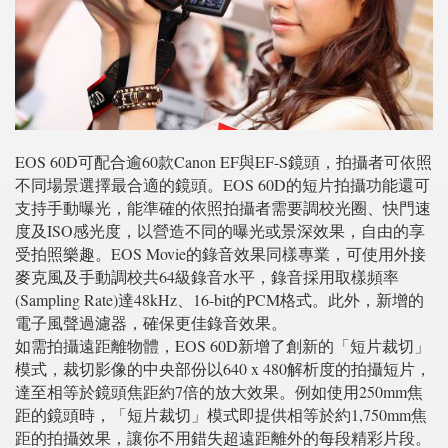
EOS 60D可配合逾60款Canon EF與EF-S鏡頭，拍攝者可依照
不同場景選擇最合適的鏡頭。EOS 60D的短片拍攝功能還可
支持手動曝光，能準確的依照拍攝者需要調校光圈、快門速
度及ISO感光度，以營造不同的曝光或景深效果，自由的享
受拍照樂趣。EOS Movie的錄音效果同樣專業，可使用外接
麥克風及手動調校共64級錄音水平，錄音採用取樣頻率
(Sampling Rate)達48kHz、16-bit的PCM格式。此外，新增的
電子風聲過濾器，確保更佳錄音效果。
如需拍攝遠距離物體，EOS 60D新增了創新的「短片裁切」
模式，裁切影像的中央部份以640 x 480解析度的拍攝短片，
達至相等於鏡頭焦距約7倍的放大效果。例如使用250mm焦
距的鏡頭時，「短片裁切」模式即提供相等於約1,750mm焦
距的拍攝效果，讓你不用錯失超遠距離外的每段精彩片段。