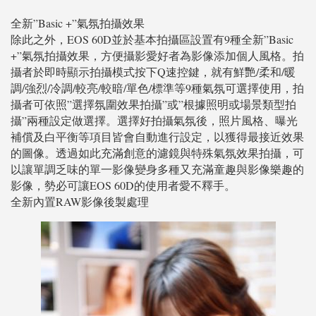
全新”Basic +”氣氛拍攝效果
除此之外，EOS 60D並於基本拍攝區設置有9種全新”Basic
+”氣氛拍攝效果，方便攝影愛好者為影像添加個人風格。拍
攝者於即時顯示拍攝模式按下Q速控鍵，就有鮮艷/柔和/暖
調/強烈/冷調/較亮/較暗/單色/標準等9種氣氛可選擇使用，拍
攝者可依照”選擇氛圍效果拍攝”或”根據照明或場景類型拍
攝”兩種設定做選擇。選擇好拍攝氣氛後，照片風格、曝光
補償及白平衡等項目皆會自動進行設定，以獲得最接近效果
的圖像。透過如此充滿創意的濾鏡與特殊氣氛效果拍攝，可
以讓單調乏味的單一影像變身多種又充滿童趣與影像樂趣的
影像，勢必可讓EOS 60D的使用者愛不釋手。
全新內置RAW影像後製處理