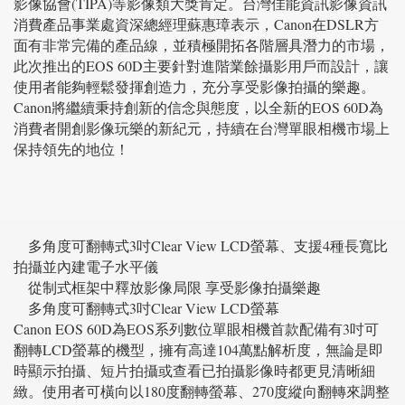
影像協會(TIPA)等影像類大獎肯定。台灣佳能資訊影像資訊
消費產品事業處資深總經理蘇惠璋表示，Canon在DSLR方
面有非常完備的產品線，並積極開拓各階層具潛力的市場，
此次推出的EOS 60D主要針對進階業餘攝影用戶而設計，讓
使用者能夠輕鬆發揮創造力，充分享受影像拍攝的樂趣。
Canon將繼續秉持創新的信念與態度，以全新的EOS 60D為
消費者開創影像玩樂的新紀元，持續在台灣單眼相機市場上
保持領先的地位！
多角度可翻轉式3吋Clear View LCD螢幕、支援4種長寬比
拍攝並內建電子水平儀
從制式框架中釋放影像局限 享受影像拍攝樂趣
多角度可翻轉式3吋Clear View LCD螢幕
Canon EOS 60D為EOS系列數位單眼相機首款配備有3吋可
翻轉LCD螢幕的機型，擁有高達104萬點解析度，無論是即
時顯示拍攝、短片拍攝或查看已拍攝影像時都更見清晰細
緻。使用者可橫向以180度翻轉螢幕、270度縱向翻轉來調整