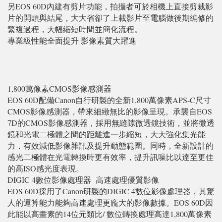
另EOS 60D內建有剪片功能，拍攝者可於相機上直接剪裁影
片的開頭與結尾，大大省卻了上載影片至電腦做後期編修的
繁複過程，大幅縮短時間並簡化流程。
專業級性能全面提升 影像素質大躍進
1,800萬像素CMOS影像感測器
EOS 60D配備Canon自行研製的全新1,800萬像素APS-C尺寸
CMOS影像感測器，帶來細緻無比的影像呈現。承襲自EOS
7D的CMOS影像感測器，採用無縫隙微透鏡技術，並將微透
鏡和光電二極體之間的距離進一步縮短，大大強化集光能
力，有效減低影像雜訊及提升動態範圍。同時，全新設計的
感光二極體在光電轉換時更有效率，提升訊噪比以達至更佳
的高ISO感光度表現。
DIGIC 4數位影像處理器 高速處理優質影像
EOS 60D採用了Canon研製的DIGIC 4數位影像處理器，其驚
人的運算能力能夠高速處理更龐大的影像數據。EOS 60D因
此能以高畫素的14位元類比/ 數位轉換處理高達1,800萬像素