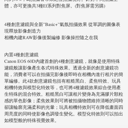
體，亦可更換共3種Ef系列對焦屏。(對焦屏需另購)
4種創意濾鏡與全新”Basic+”氣氛拍攝效果 從單調的圖像表
現釋放影像創造力
相機內建RAW影像後製編修 影像操控隨之在我
內置4種創意濾鏡
Canon EOS 60D內建首創的4種創意濾鏡，就像是使用特殊
濾鏡般讓影像產生各式特殊效果。透過全新的創意濾鏡功
能，消費者可以在拍攝完影像後即時在相機內進行相片的簡
單編修。此4款創意濾鏡包括有粗糙黑白、柔焦特效、玩具
相機特效與模型化特效等，也可將4種濾鏡效果綜合使用產
生特殊的混合特效。粗糙黑白可讓相片變身為充滿膠片顆粒
感的單色影像；柔焦效果則可將被拍攝物體維持清晰的同時
卻讓輪廓充滿柔和的光暈；玩具相機特效則可在降低畫面四
周亮度的同時使影像色調發生變化。模型化特效則可以拍出
如模型般的特殊視覺效果。