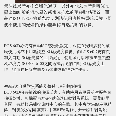
景深效果時亦不會曝光過度；另外亦能以長時間曝光拍
攝出如絲般的流水風景或燈光拖曳的華麗動感夜景；而
高達ISO 12800的感光度，則讓使用者於極昏暗環境下即
使不使用閃光燈拍攝仍能獲得自然清晰的影像。
EOS 60D亦備有自動ISO感光度設定，即使在光暗多變的環
境使用者亦不用為調整ISO感光度費神。而EOS 60D更首次
加入自動ISO感光度的上限設定，使用者可以根據主體類型
及環境從ISO 400-6400之間選擇合適的自動ISO感光度上
限，從而在捕捉主體及影像畫素取得更佳平衡。
9點高速自動對焦系統及每秒5.3張連續拍攝
EOS 60D擁有敏銳的拍攝反應，有助使用者更靈活掌握每個
拍攝良機。相機配備精確9點高速自動對焦系統，覆蓋範圍
寬闊，有助輕易捕捉偏離中心的主體。其中央對焦點為更精
確、對應f/5.6光圈鏡頭的十字型對焦點，大大提升對焦能
力。其中央自動對焦點屬標準f/5.6光圈十字型及雙十字型