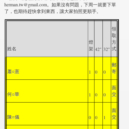
herman.tw@gmail.com。如果沒有問題，下周一就要下單
了，也期待趕快拿到東西，讓大家拍照更順手。
領
取
燈
方
42"
32"
姓名
架
式
郵
1
0
0
蕭○憲
寄
面
1
0
0
何○華
交
面
0
0
1
陳○儀
交