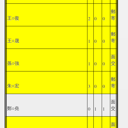
郵
2
0
0
王○復
寄
郵
1
0
0
王○晟
寄
面
1
0
0
孫○強
交
郵
3
0
0
朱○宏
寄
面
0
1
1
鄭○堯
交
面