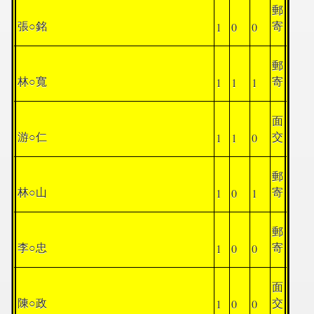
郵
1
0
0
張○銘
寄
郵
1
1
1
林○寬
寄
面
1
1
0
游○仁
交
郵
1
0
1
林○山
寄
郵
1
0
0
李○忠
寄
面
1
0
0
陳○政
交