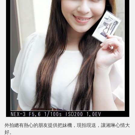
外拍總有熱心的朋友提供把妹機，現拍現送，讓湘琳心情大
好。