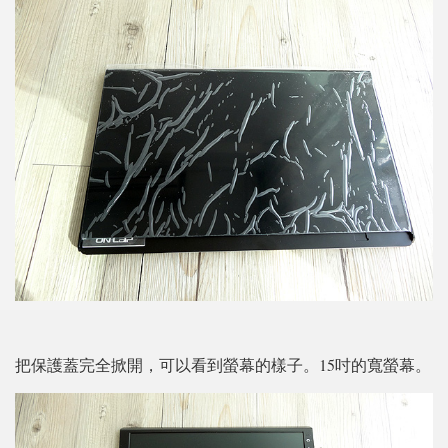
把保護蓋完全掀開，可以看到螢幕的樣子。15吋的寬螢幕。