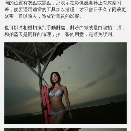
同的位置有灰點或黑點，那表示在影像感測器上有灰塵附
著，便要運用適當的工具加以清理，才不會日子久了附著更
緊密，難以除去，造成對畫質的影響。
也可以將相機切換到手動對焦，對著白紙或是白牆拍二張，
和拍藍天是同樣的道理，拍二張的用意，是避免誤判。