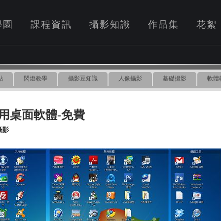
學園
課程資訊
攝影知識
作品集
花絮
點
閃燈教學
攝影豆知識
人像攝影
基礎攝影
軟體
用桌面軟體-免費
攝影